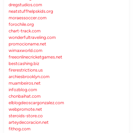
dregstudios.com
neatstuffhelpskids.org
moraessoccer.com
forochile.org
chart-track.com
wonderfultraveling.com
promocioname.net
wimaxworld.com
freeonlinecricketgames.net
bestcashing.biz
firerestrictions.us
archiesbrooklyn.com
muambeiros.net
infozblog.com
chonbaihat.com
elblogdeoscargonzalez.com
webpromote.net
steroids-store.co
arteydecoracion.net
fithog.com