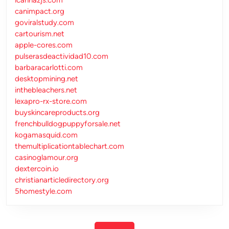
canimpact.org
goviralstudy.com
cartourism.net
apple-cores.com
pulserasdeactividad10.com
barbaracarlotti.com
desktopmining.net
inthebleachers.net
lexapro-rx-store.com
buyskincareproducts.org
frenchbulldogpuppyforsale.net
kogamasquid.com
themultiplicationtablechart.com
casinoglamour.org
dextercoin.io
christianarticledirectory.org
5homestyle.com