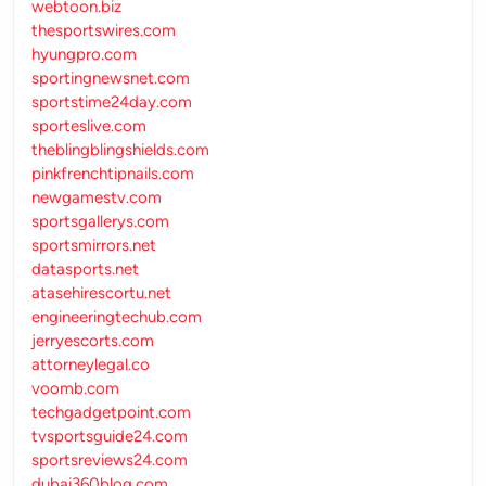
webtoon.biz
thesportswires.com
hyungpro.com
sportingnewsnet.com
sportstime24day.com
sporteslive.com
theblingblingshields.com
pinkfrenchtipnails.com
newgamestv.com
sportsgallerys.com
sportsmirrors.net
datasports.net
atasehirescortu.net
engineeringtechub.com
jerryescorts.com
attorneylegal.co
voomb.com
techgadgetpoint.com
tvsportsguide24.com
sportsreviews24.com
dubai360blog.com