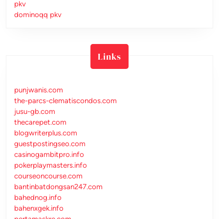
pkv
dominoqq pkv
Links
punjwanis.com
the-parcs-clematiscondos.com
jusu-gb.com
thecarepet.com
blogwriterplus.com
guestpostingseo.com
casinogambitpro.info
pokerplaymasters.info
courseoncourse.com
bantinbatdongsan247.com
bahednog.info
bahenxgek.info
pertamaskre.com