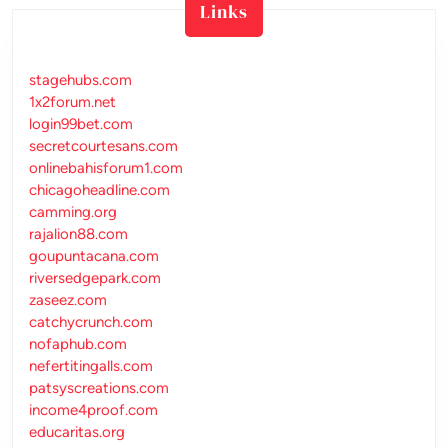
Links
stagehubs.com
1x2forum.net
login99bet.com
secretcourtesans.com
onlinebahisforum1.com
chicagoheadline.com
camming.org
rajalion88.com
goupuntacana.com
riversedgepark.com
zaseez.com
catchycrunch.com
nofaphub.com
nefertitingalls.com
patsyscreations.com
income4proof.com
educaritas.org