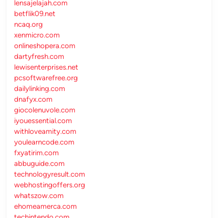
lensajelajah.com
betflik09.net
ncaq.org
xenmicro.com
onlineshopera.com
dartyfresh.com
lewisenterprises.net
pcsoftwarefree.org
dailylinking.com
dnafyx.com
giocolenuvole.com
iyouessential.com
withloveamity.com
youlearncode.com
fxyatirim.com
abbuguide.com
technologyresult.com
webhostingoffers.org
whatszow.com
ehomeamerca.com
techintendo.com