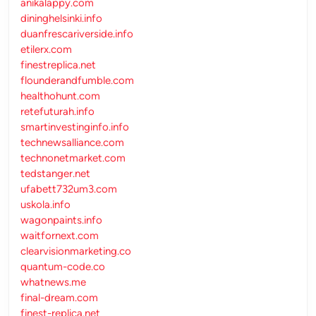
anikalappy.com
dininghelsinki.info
duanfrescariverside.info
etilerx.com
finestreplica.net
flounderandfumble.com
healthohunt.com
retefuturah.info
smartinvestinginfo.info
technewsalliance.com
technonetmarket.com
tedstanger.net
ufabett732um3.com
uskola.info
wagonpaints.info
waitfornext.com
clearvisionmarketing.co
quantum-code.co
whatnews.me
final-dream.com
finest-replica.net