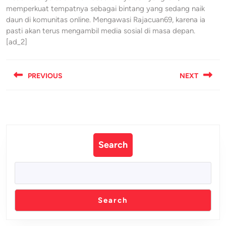
memperkuat tempatnya sebagai bintang yang sedang naik
daun di komunitas online. Mengawasi Rajacuan69, karena ia
pasti akan terus mengambil media sosial di masa depan.
[ad_2]
Post
navigation
PREVIOUS
NEXT
Previous
Next
post:
post:
Search
Search