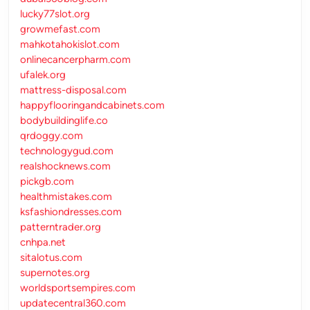
lucky77slot.org
growmefast.com
mahkotahokislot.com
onlinecancerpharm.com
ufalek.org
mattress-disposal.com
happyflooringandcabinets.com
bodybuildinglife.co
qrdoggy.com
technologygud.com
realshocknews.com
pickgb.com
healthmistakes.com
ksfashiondresses.com
patterntrader.org
cnhpa.net
sitalotus.com
supernotes.org
worldsportsempires.com
updatecentral360.com