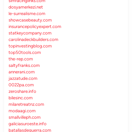
simracinglinks.com
dosyamerkezi.net
le-surrealisme.com
showcasebeauty.com
insurancepolicyexpert.com
statkeycompany.com
carolinadeckbuilders.com
topinvestingblog.com
top50tools.com
the-rep.com
saltyfranks.com
annerani.com
jazzatude.com
0022pa.com
zeroshare.info
bilesinc.com
milaretreatnz.com
modaagi.com
smallvilleph.com
galiciasuroeste.info
batallasdeguerra.com