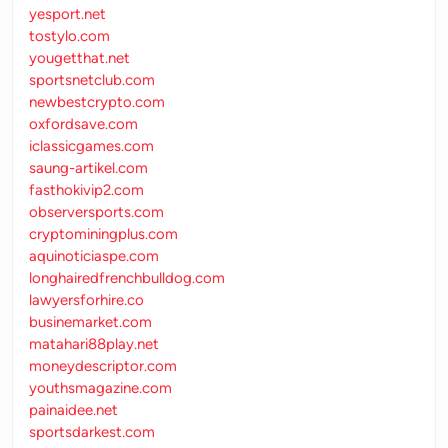
yesport.net
tostylo.com
yougetthat.net
sportsnetclub.com
newbestcrypto.com
oxfordsave.com
iclassicgames.com
saung-artikel.com
fasthokivip2.com
observersports.com
cryptominingplus.com
aquinoticiaspe.com
longhairedfrenchbulldog.com
lawyersforhire.co
businemarket.com
matahari88play.net
moneydescriptor.com
youthsmagazine.com
painaidee.net
sportsdarkest.com