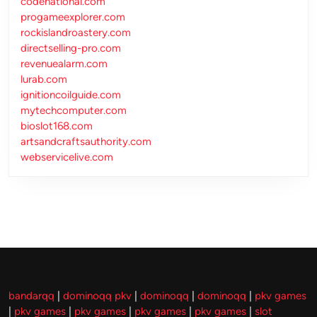
codenational.com
progameexplorer.com
rockislandroastery.com
directselling-pro.com
revenuealarm.com
lurab.com
ignitioncoilguide.com
mytechcomputer.com
bioslot168.com
artsandcraftsauthority.com
webservicelive.com
bandarqq
|
dominoqq pkv
|
dominoqq
|
dominoqq
|
pkv games
|
pkv games
|
pkv games
|
pkv games
|
pkv games
|
slot