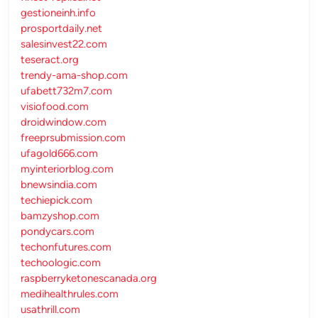
gestioneinh.info
prosportdaily.net
salesinvest22.com
teseract.org
trendy-ama-shop.com
ufabett732m7.com
visiofood.com
droidwindow.com
freeprsubmission.com
ufagold666.com
myinteriorblog.com
bnewsindia.com
techiepick.com
bamzyshop.com
pondycars.com
techonfutures.com
techoologic.com
raspberryketonescanada.org
medihealthrules.com
usathrill.com