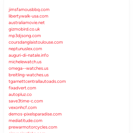
jimsfamousbbq.com
libertywalk-usa.com
australiamovie.net
gizmobird.co.uk
mp3djsong.com
coursdanglaistoulouse.com
neptunuslex.com
auguri-di-natale.info
michelewatch.us
omega--watches.us
breitling-watches.us
tgarnettcentrallautoads.com
fixadvert.com
autopluz.co
save3time-c.com
vexonhcf.com
demos-pixelsparadise.com
mediatitude.com
prewarmotorcycles.com