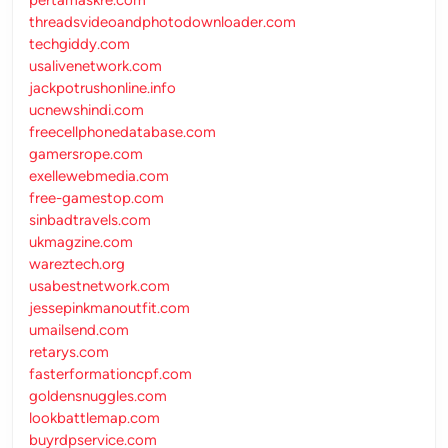
threadsvideoandphotodownloader.com
techgiddy.com
usalivenetwork.com
jackpotrushonline.info
ucnewshindi.com
freecellphonedatabase.com
gamersrope.com
exellewebmedia.com
free-gamestop.com
sinbadtravels.com
ukmagzine.com
wareztech.org
usabestnetwork.com
jessepinkmanoutfit.com
umailsend.com
retarys.com
fasterformationcpf.com
goldensnuggles.com
lookbattlemap.com
buyrdpservice.com