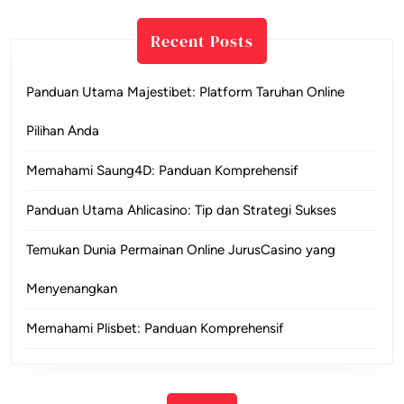
Recent Posts
Panduan Utama Majestibet: Platform Taruhan Online
Pilihan Anda
Memahami Saung4D: Panduan Komprehensif
Panduan Utama Ahlicasino: Tip dan Strategi Sukses
Temukan Dunia Permainan Online JurusCasino yang
Menyenangkan
Memahami Plisbet: Panduan Komprehensif