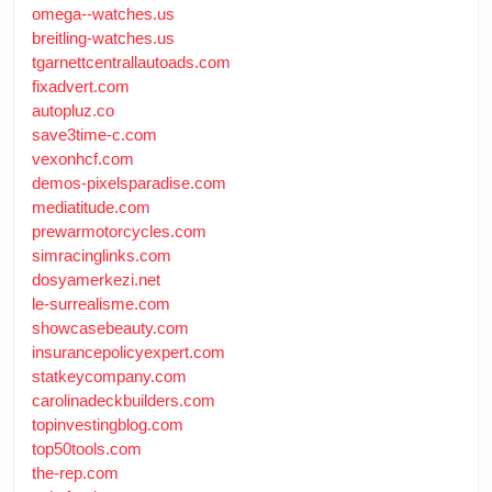
omega--watches.us
breitling-watches.us
tgarnettcentrallautoads.com
fixadvert.com
autopluz.co
save3time-c.com
vexonhcf.com
demos-pixelsparadise.com
mediatitude.com
prewarmotorcycles.com
simracinglinks.com
dosyamerkezi.net
le-surrealisme.com
showcasebeauty.com
insurancepolicyexpert.com
statkeycompany.com
carolinadeckbuilders.com
topinvestingblog.com
top50tools.com
the-rep.com