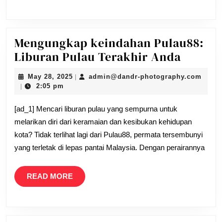
Mengungkap keindahan Pulau88:
Mengu
Liburan Pulau Terakhir Anda
keinda
May
May 28, 2025
admin@dandr-photography.com
|
Pulau8
admin@dandr-
28,
2:05 pm
|
Libura
photography.com
2025
Pulau
[ad_1] Mencari liburan pulau yang sempurna untuk
melarikan diri dari keramaian dan kesibukan kehidupan
Terakh
kota? Tidak terlihat lagi dari Pulau88, permata tersembunyi
Anda
yang terletak di lepas pantai Malaysia. Dengan perairannya
READ
READ MORE
MORE