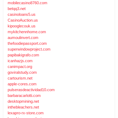
mobilecasino8760.com
betqq3.net
casinoloans5.us
CasinoAuction.us
kipooglecouk.us
mykitchennhome.com
aumoulinvert.com
thefoodiepassport.com
superwindowproject.com
papibakigrafo.com
icanhazjs.com
canimpact.org
goviralstudy.com
cartourism.net
apple-cores.com
pulserasdeactividad10.com
barbaracarlotti.com
desktopmining.net
inthebleachers.net
lexapro-rx-store.com