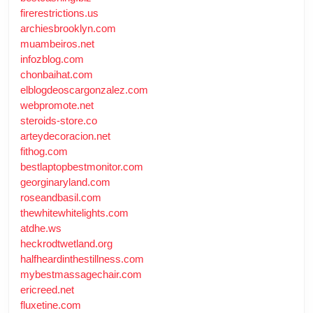
firerestrictions.us
archiesbrooklyn.com
muambeiros.net
infozblog.com
chonbaihat.com
elblogdeoscargonzalez.com
webpromote.net
steroids-store.co
arteydecoracion.net
fithog.com
bestlaptopbestmonitor.com
georginaryland.com
roseandbasil.com
thewhitewhitelights.com
atdhe.ws
heckrodtwetland.org
halfheardinthestillness.com
mybestmassagechair.com
ericreed.net
fluxetine.com