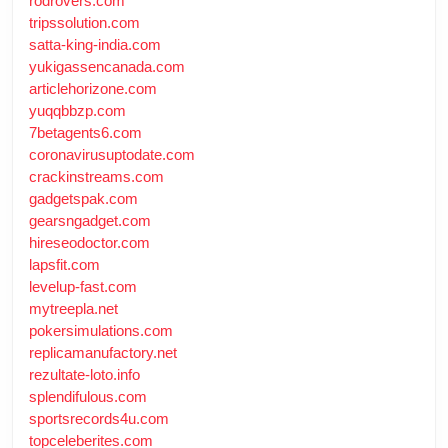
rodrovers.com
tripssolution.com
satta-king-india.com
yukigassencanada.com
articlehorizone.com
yuqqbbzp.com
7betagents6.com
coronavirusuptodate.com
crackinstreams.com
gadgetspak.com
gearsngadget.com
hireseodoctor.com
lapsfit.com
levelup-fast.com
mytreepla.net
pokersimulations.com
replicamanufactory.net
rezultate-loto.info
splendifulous.com
sportsrecords4u.com
topceleberites.com