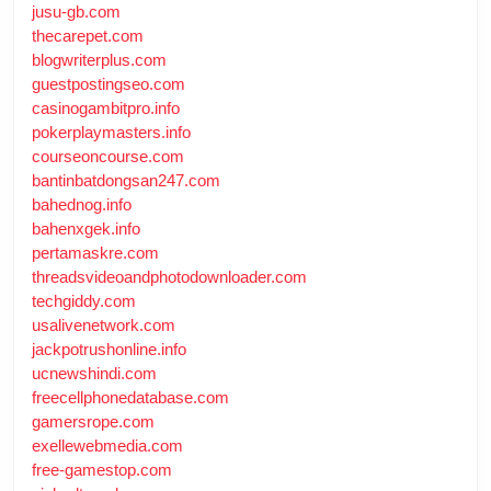
jusu-gb.com
thecarepet.com
blogwriterplus.com
guestpostingseo.com
casinogambitpro.info
pokerplaymasters.info
courseoncourse.com
bantinbatdongsan247.com
bahednog.info
bahenxgek.info
pertamaskre.com
threadsvideoandphotodownloader.com
techgiddy.com
usalivenetwork.com
jackpotrushonline.info
ucnewshindi.com
freecellphonedatabase.com
gamersrope.com
exellewebmedia.com
free-gamestop.com