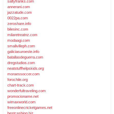
saltyfranks.com
annerani.com
jazzatude.com
0022pa.com
zeroshare.info
bilesinc.com
milaretreatnz.com
modaagi.com
smallvilleph.com
galiciasuroeste.info
batallasdeguerra.com
dregstudios.com
neatstuffhelpskids.org
moraessoccer.com
forochile.org
chart-track.com
wonderfultraveling.com
promocioname.net
wimaxworld.com
freeonlinecricketgames.net
bestcashing.biz