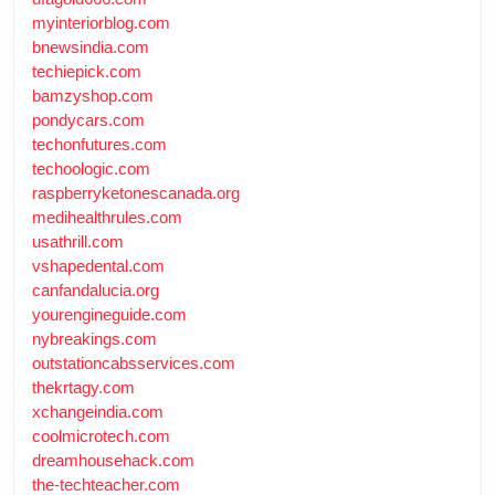
myinteriorblog.com
bnewsindia.com
techiepick.com
bamzyshop.com
pondycars.com
techonfutures.com
techoologic.com
raspberryketonescanada.org
medihealthrules.com
usathrill.com
vshapedental.com
canfandalucia.org
yourengineguide.com
nybreakings.com
outstationcabsservices.com
thekrtagy.com
xchangeindia.com
coolmicrotech.com
dreamhousehack.com
the-techteacher.com