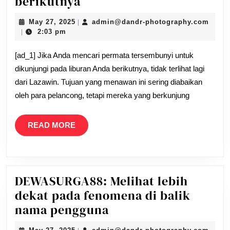
Mengungkap
berikutnya
pesona
May
May 27, 2025
admin@dandr-photography.com
|
Lazawin:
admin@dandr-
27,
2:03 pm
|
tujuan
photography.com
2025
perjalanan
[ad_1] Jika Anda mencari permata tersembunyi untuk
dikunjungi pada liburan Anda berikutnya, tidak terlihat lagi
Anda
dari Lazawin. Tujuan yang menawan ini sering diabaikan
berikutnya
oleh para pelancong, tetapi mereka yang berkunjung
READ
READ MORE
MORE
DEWASURGA88: Melihat lebih
dekat pada fenomena di balik
DEWASURGA88:
nama pengguna
Melihat
May