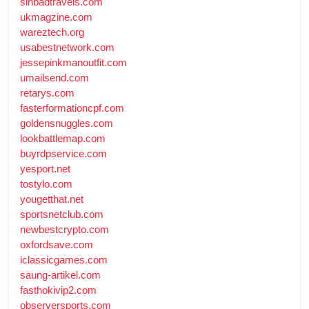
sinbadtravels.com
ukmagzine.com
wareztech.org
usabestnetwork.com
jessepinkmanoutfit.com
umailsend.com
retarys.com
fasterformationcpf.com
goldensnuggles.com
lookbattlemap.com
buyrdpservice.com
yesport.net
tostylo.com
yougetthat.net
sportsnetclub.com
newbestcrypto.com
oxfordsave.com
iclassicgames.com
saung-artikel.com
fasthokivip2.com
observersports.com