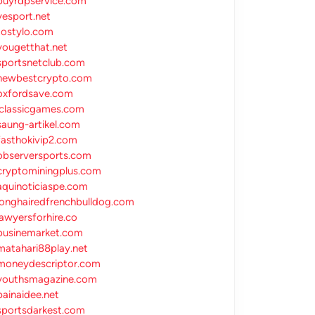
buyrdpservice.com
yesport.net
tostylo.com
yougetthat.net
sportsnetclub.com
newbestcrypto.com
oxfordsave.com
iclassicgames.com
saung-artikel.com
fasthokivip2.com
observersports.com
cryptominingplus.com
aquinoticiaspe.com
longhairedfrenchbulldog.com
lawyersforhire.co
businemarket.com
matahari88play.net
moneydescriptor.com
youthsmagazine.com
painaidee.net
sportsdarkest.com