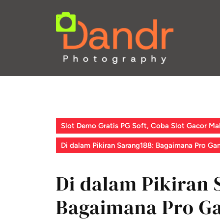
Skip
to
content
Skip
to
content
Slot Demo Gratis PG Soft, Coba Slot Gacor Ma
Di dalam Pikiran Sarang188: Bagaimana Pro G
Di dalam Pikiran 
Bagaimana Pro G