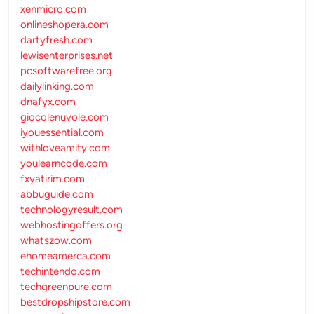
xenmicro.com
onlineshopera.com
dartyfresh.com
lewisenterprises.net
pcsoftwarefree.org
dailylinking.com
dnafyx.com
giocolenuvole.com
iyouessential.com
withloveamity.com
youlearncode.com
fxyatirim.com
abbuguide.com
technologyresult.com
webhostingoffers.org
whatszow.com
ehomeamerca.com
techintendo.com
techgreenpure.com
bestdropshipstore.com