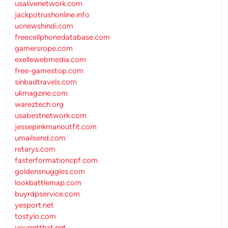
usalivenetwork.com
jackpotrushonline.info
ucnewshindi.com
freecellphonedatabase.com
gamersrope.com
exellewebmedia.com
free-gamestop.com
sinbadtravels.com
ukmagzine.com
wareztech.org
usabestnetwork.com
jessepinkmanoutfit.com
umailsend.com
retarys.com
fasterformationcpf.com
goldensnuggles.com
lookbattlemap.com
buyrdpservice.com
yesport.net
tostylo.com
yougetthat.net