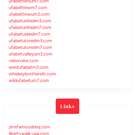
ufabettersum7.com
ufabettinwm7.com
ufabettinwum3.com
ufabetunitedm3.com
ufabetunitedm7.com
ufabetuskedm7.com
ufabetutoredm3.com
ufabetutoredm7.com
ufabetvalleyum3.com
veloxview.com
westufabetm3.com
whiskeybrothersllc.com
wildufabetum7.com
Links
jimsfamousbbq.com
libertywalk-usa.com