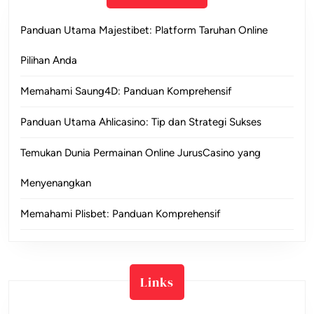
Panduan Utama Majestibet: Platform Taruhan Online
Pilihan Anda
Memahami Saung4D: Panduan Komprehensif
Panduan Utama Ahlicasino: Tip dan Strategi Sukses
Temukan Dunia Permainan Online JurusCasino yang
Menyenangkan
Memahami Plisbet: Panduan Komprehensif
Links