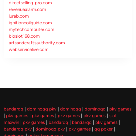
directselling-pro.com
revenuealarm.com
lurab.com
ignitioncoilguide.com
mytechcomputer.com
bioslot168.com
artsandcraftsauthority.com
webservicelive.com
bandarqq
|
dominoqq pkv
|
dominoqq
|
dominoqq
|
pkv games
|
pkv games
|
pkv games
|
pkv games
|
pkv games
|
slot
maxwin
|
pkv games
|
bandarqq
|
bandarqq
|
pkv games
|
bandarqq pkv
|
dominoqq pkv
|
pkv games
|
qq poker
|
dominoqq
|
poker terpercaya