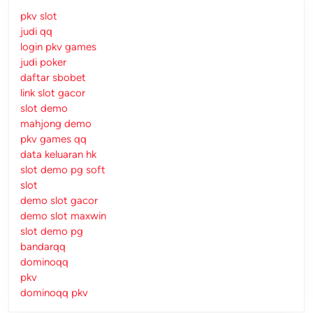
pkv slot
judi qq
login pkv games
judi poker
daftar sbobet
link slot gacor
slot demo
mahjong demo
pkv games qq
data keluaran hk
slot demo pg soft
slot
demo slot gacor
demo slot maxwin
slot demo pg
bandarqq
dominoqq
pkv
dominoqq pkv