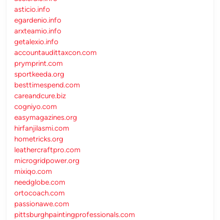
asticio.info
egardenio.info
arxteamio.info
getalexio.info
accountaudittaxcon.com
prymprint.com
sportkeeda.org
besttimespend.com
careandcure.biz
cogniyo.com
easymagazines.org
hirfanjilasmi.com
hometricks.org
leathercraftpro.com
microgridpower.org
mixiqo.com
needglobe.com
ortocoach.com
passionawe.com
pittsburghpaintingprofessionals.com