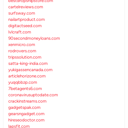
bestdropshipstore.com
cartelreviews.com
surfsway.com
nailartproduct.com
digitactseed.com
lvlcraft.com
90secondmoneyloans.com
xenmicro.com
rodrovers.com
tripssolution.com
satta-king-india.com
yukigassencanada.com
articlehorizone.com
yuqqbbzp.com
7betagents6.com
coronavirusuptodate.com
crackinstreams.com
gadgetspak.com
gearsngadget.com
hireseodoctor.com
lapsfit.com