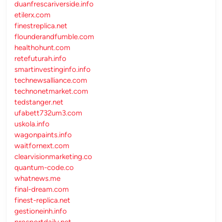
duanfrescariverside.info
etilerx.com
finestreplica.net
flounderandfumble.com
healthohunt.com
retefuturah.info
smartinvestinginfo.info
technewsalliance.com
technonetmarket.com
tedstanger.net
ufabett732um3.com
uskola.info
wagonpaints.info
waitfornext.com
clearvisionmarketing.co
quantum-code.co
whatnews.me
final-dream.com
finest-replica.net
gestioneinh.info
prosportdaily.net