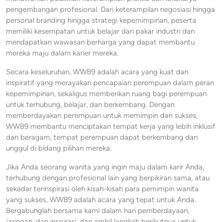
pengembangan profesional. Dari keterampilan negosiasi hingga
personal branding hingga strategi kepemimpinan, peserta
memiliki kesempatan untuk belajar dari pakar industri dan
mendapatkan wawasan berharga yang dapat membantu
mereka maju dalam karier mereka.
Secara keseluruhan, WWB9 adalah acara yang kuat dan
inspiratif yang merayakan pencapaian perempuan dalam peran
kepemimpinan, sekaligus memberikan ruang bagi perempuan
untuk terhubung, belajar, dan berkembang. Dengan
memberdayakan perempuan untuk memimpin dan sukses,
WWB9 membantu menciptakan tempat kerja yang lebih inklusif
dan beragam, tempat perempuan dapat berkembang dan
unggul di bidang pilihan mereka.
Jika Anda seorang wanita yang ingin maju dalam karir Anda,
terhubung dengan profesional lain yang berpikiran sama, atau
sekadar terinspirasi oleh kisah-kisah para pemimpin wanita
yang sukses, WWB9 adalah acara yang tepat untuk Anda.
Bergabunglah bersama kami dalam hari pemberdayaan,
jaringan, dan inspirasi, dan ambil langkah berikutnya untuk