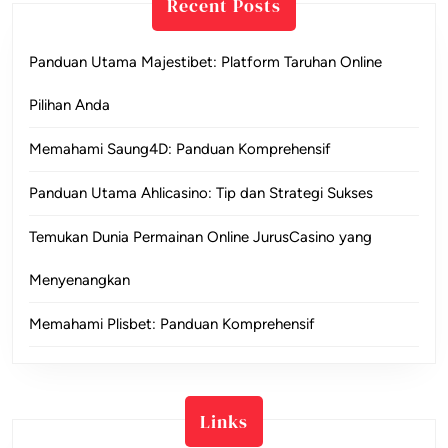
Recent Posts
Panduan Utama Majestibet: Platform Taruhan Online
Pilihan Anda
Memahami Saung4D: Panduan Komprehensif
Panduan Utama Ahlicasino: Tip dan Strategi Sukses
Temukan Dunia Permainan Online JurusCasino yang
Menyenangkan
Memahami Plisbet: Panduan Komprehensif
Links