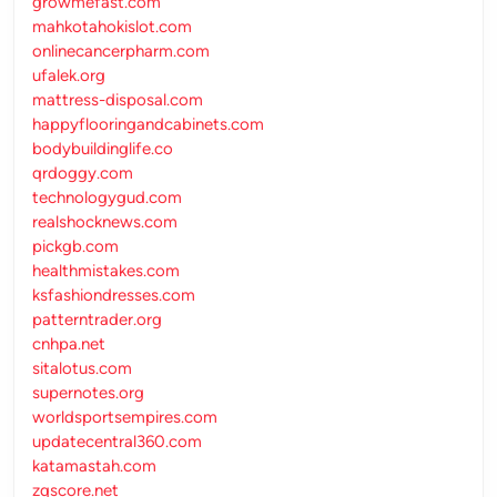
growmefast.com
mahkotahokislot.com
onlinecancerpharm.com
ufalek.org
mattress-disposal.com
happyflooringandcabinets.com
bodybuildinglife.co
qrdoggy.com
technologygud.com
realshocknews.com
pickgb.com
healthmistakes.com
ksfashiondresses.com
patterntrader.org
cnhpa.net
sitalotus.com
supernotes.org
worldsportsempires.com
updatecentral360.com
katamastah.com
zqscore.net