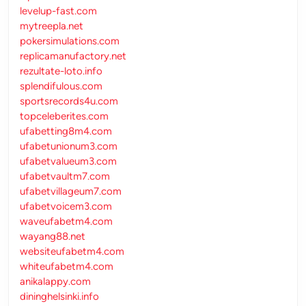
levelup-fast.com
mytreepla.net
pokersimulations.com
replicamanufactory.net
rezultate-loto.info
splendifulous.com
sportsrecords4u.com
topceleberites.com
ufabetting8m4.com
ufabetunionum3.com
ufabetvalueum3.com
ufabetvaultm7.com
ufabetvillageum7.com
ufabetvoicem3.com
waveufabetm4.com
wayang88.net
websiteufabetm4.com
whiteufabetm4.com
anikalappy.com
dininghelsinki.info