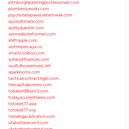
pittsburghpaintingprofessionals.com
plumberryworks.com
psychoterapiawioletanowak.com
quickultimate.com
quirkyquester.com
sexmedicineformen.com
shiftripple.com
slotterpercaya.co
smartcoolbox.com
sohanjitfinances.com
soulfulhousemusic.net
sparklooms.com
tacticalcontractingllc.com
thecapitalpowers.com
tobabet88slot3.com
todayscurrentnews.com
totobet77.asia
totobet77.org
trendingpublication.com
ufabettererum3.com
ufabettermentm4.com