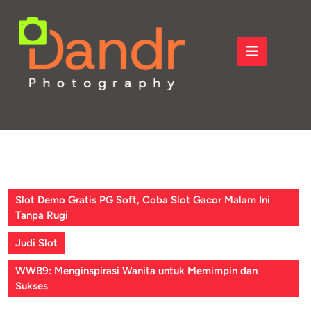
Skip
to
content
Open
Skip
Button
to
content
Slot Demo Gratis PG Soft, Coba Slot Gacor Malam Ini
Tanpa Rugi
Judi Slot
WWB9: Menginspirasi Wanita untuk Memimpin dan
Sukses