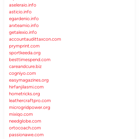
aseleraio.info
asticio.info
egardenio.info
arxteamio.info
getalexio.info
accountaudittaxcon.com
prymprint.com
sportkeeda.org
besttimespend.com
careandcure.biz
cogniyo.com
easymagazines.org
hirfanjilasmi.com
hometricks.org
leathercraftpro.com
microgridpower.org
mixiqo.com
needglobe.com
ortocoach.com
passionawe.com