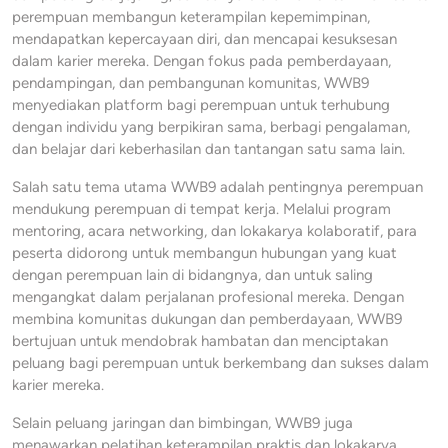
perempuan membangun keterampilan kepemimpinan,
mendapatkan kepercayaan diri, dan mencapai kesuksesan
dalam karier mereka. Dengan fokus pada pemberdayaan,
pendampingan, dan pembangunan komunitas, WWB9
menyediakan platform bagi perempuan untuk terhubung
dengan individu yang berpikiran sama, berbagi pengalaman,
dan belajar dari keberhasilan dan tantangan satu sama lain.
Salah satu tema utama WWB9 adalah pentingnya perempuan
mendukung perempuan di tempat kerja. Melalui program
mentoring, acara networking, dan lokakarya kolaboratif, para
peserta didorong untuk membangun hubungan yang kuat
dengan perempuan lain di bidangnya, dan untuk saling
mengangkat dalam perjalanan profesional mereka. Dengan
membina komunitas dukungan dan pemberdayaan, WWB9
bertujuan untuk mendobrak hambatan dan menciptakan
peluang bagi perempuan untuk berkembang dan sukses dalam
karier mereka.
Selain peluang jaringan dan bimbingan, WWB9 juga
menawarkan pelatihan keterampilan praktis dan lokakarya