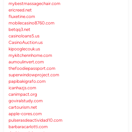
mybestmassagechair.com
ericreed.net
fluxetine.com
mobilecasino8760.com
betqq3.net
casinoloans5.us
CasinoAuction.us
kipooglecouk.us
mykitchennhome.com
aumoulinvert.com
thefoodiepassport.com
superwindowproject.com
papibakigrafo.com
icanhazjs.com
canimpact.org
goviralstudy.com
cartourism.net
apple-cores.com
pulserasdeactividad10.com
barbaracarlotti.com