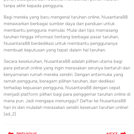
tanpa akhir kepada pengguna.
Bagi mereka yang baru mengenal taruhan online, Nusantara88
menawarkan berbagai sumber daya dan panduan untuk
membantu pengguna memulai. Mulai dari tips memasang
taruhan hingga informasi tentang berbagai pasar taruhan,
Nusantara88 berdedikasi untuk membantu penggunanya
membuat keputusan yang tepat dalam hal taruhan.
Secara keseluruhan, Nusantara88 adalah pilihan utama bagi
para petaruh online yang ingin merasakan serunya bertaruh dari
kenyamanan rumah mereka sendiri. Dengan antarmuka yang
ramah pengguna, beragam pilihan taruhan, dan dedikasi
terhadap kepuasan pengguna, Nusantara88 dengan cepat
menjadi platform pilihan bagi para penggemar taruhan online di
mana pun. Jadi mengapa menunggu? Daftar ke Nusantara88
hari ini dan mulailah merasakan sendiri keseruan taruhan online!
[ad_2]
Post