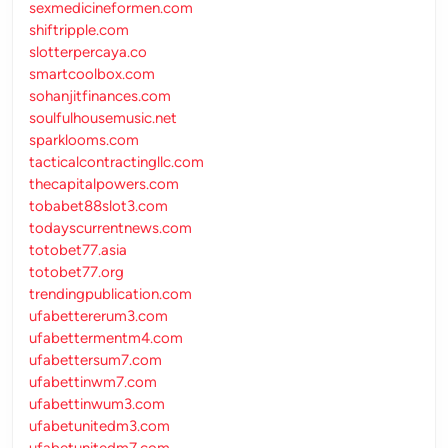
sexmedicineformen.com
shiftripple.com
slotterpercaya.co
smartcoolbox.com
sohanjitfinances.com
soulfulhousemusic.net
sparklooms.com
tacticalcontractingllc.com
thecapitalpowers.com
tobabet88slot3.com
todayscurrentnews.com
totobet77.asia
totobet77.org
trendingpublication.com
ufabettererum3.com
ufabettermentm4.com
ufabettersum7.com
ufabettinwm7.com
ufabettinwum3.com
ufabetunitedm3.com
ufabetunitedm7.com