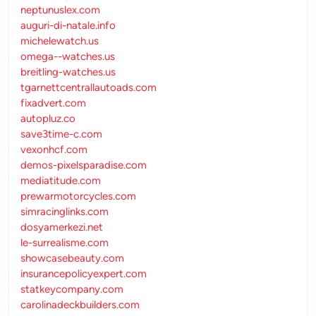
neptunuslex.com
auguri-di-natale.info
michelewatch.us
omega--watches.us
breitling-watches.us
tgarnettcentrallautoads.com
fixadvert.com
autopluz.co
save3time-c.com
vexonhcf.com
demos-pixelsparadise.com
mediatitude.com
prewarmotorcycles.com
simracinglinks.com
dosyamerkezi.net
le-surrealisme.com
showcasebeauty.com
insurancepolicyexpert.com
statkeycompany.com
carolinadeckbuilders.com