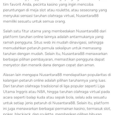
tim favorit Anda, pecinta kasino yang ingin mencoba
peruntungan di meja slot atau roulette, atau seseorang yang
menyukai sensasi taruhan olahraga virtual, Nusantara88
memiliki sesuatu untuk semua orang.
Salah satu fitur utama yang membedakan Nusantara88 dari
platform taruhan online lainnya adalah antarmukanya yang
ramah pengguna. Situs web ini mudah dinavigasi, sehingga
memudahkan petaruh pemula sekalipun untuk memasang
taruhan dengan mudah. Selain itu, Nusantara88 menawarkan
berbagai pilihan pembayaran, memastikan pengguna dapat
menyetor dan menarik dana dengan cepat dan aman.
Alasan lain mengapa Nusantara88 mendapatkan popularitas di
kalangan petaruh online adalah pilihan taruhannya yang luas.
Dari taruhan olahraga tradisional di liga populer seperti Liga
Utama Inggris atau NBA, hingga taruhan olahraga virtual pada
acara seperti balap kuda atau sepak bola, selalu ada sesuatu
untuk setiap jenis petaruh di Nusantara88. Selain itu, platform
ini juga menawarkan berbagai permainan kasino, termasuk slot,
poker, blackjack, dan roulette, memberikan pilihan hiburan