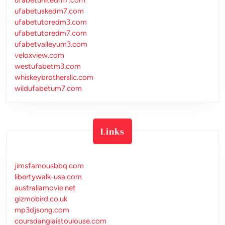
ufabetuskedm7.com
ufabetutoredm3.com
ufabetutoredm7.com
ufabetvalleyum3.com
veloxview.com
westufabetm3.com
whiskeybrothersllc.com
wildufabetum7.com
Links
jimsfamousbbq.com
libertywalk-usa.com
australiamovie.net
gizmobird.co.uk
mp3djsong.com
coursdanglaistoulouse.com