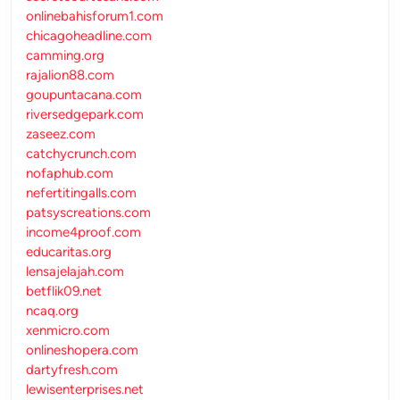
onlinebahisforum1.com
chicagoheadline.com
camming.org
rajalion88.com
goupuntacana.com
riversedgepark.com
zaseez.com
catchycrunch.com
nofaphub.com
nefertitingalls.com
patsyscreations.com
income4proof.com
educaritas.org
lensajelajah.com
betflik09.net
ncaq.org
xenmicro.com
onlineshopera.com
dartyfresh.com
lewisenterprises.net