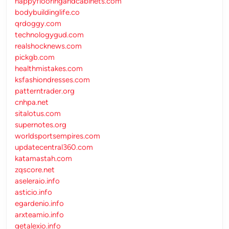
happyflooringandcabinets.com
bodybuildinglife.co
qrdoggy.com
technologygud.com
realshocknews.com
pickgb.com
healthmistakes.com
ksfashiondresses.com
patterntrader.org
cnhpa.net
sitalotus.com
supernotes.org
worldsportsempires.com
updatecentral360.com
katamastah.com
zqscore.net
aseleraio.info
asticio.info
egardenio.info
arxteamio.info
getalexio.info