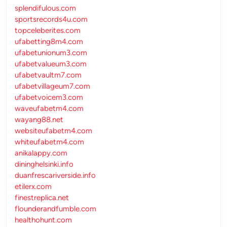
splendifulous.com
sportsrecords4u.com
topceleberites.com
ufabetting8m4.com
ufabetunionum3.com
ufabetvalueum3.com
ufabetvaultm7.com
ufabetvillageum7.com
ufabetvoicem3.com
waveufabetm4.com
wayang88.net
websiteufabetm4.com
whiteufabetm4.com
anikalappy.com
dininghelsinki.info
duanfrescariverside.info
etilerx.com
finestreplica.net
flounderandfumble.com
healthohunt.com