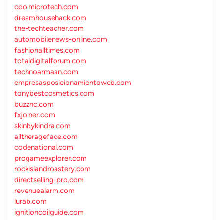
coolmicrotech.com
dreamhousehack.com
the-techteacher.com
automobilenews-online.com
fashionalltimes.com
totaldigitalforum.com
technoarmaan.com
empresasposicionamientoweb.com
tonybestcosmetics.com
buzznc.com
fxjoiner.com
skinbykindra.com
alltherageface.com
codenational.com
progameexplorer.com
rockislandroastery.com
directselling-pro.com
revenuealarm.com
lurab.com
ignitioncoilguide.com