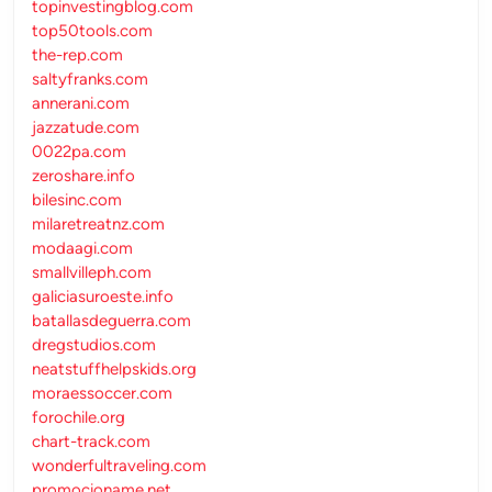
topinvestingblog.com
top50tools.com
the-rep.com
saltyfranks.com
annerani.com
jazzatude.com
0022pa.com
zeroshare.info
bilesinc.com
milaretreatnz.com
modaagi.com
smallvilleph.com
galiciasuroeste.info
batallasdeguerra.com
dregstudios.com
neatstuffhelpskids.org
moraessoccer.com
forochile.org
chart-track.com
wonderfultraveling.com
promocioname.net