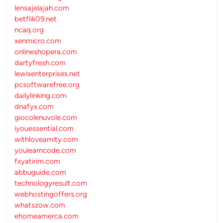
lensajelajah.com
betflik09.net
ncaq.org
xenmicro.com
onlineshopera.com
dartyfresh.com
lewisenterprises.net
pcsoftwarefree.org
dailylinking.com
dnafyx.com
giocolenuvole.com
iyouessential.com
withloveamity.com
youlearncode.com
fxyatirim.com
abbuguide.com
technologyresult.com
webhostingoffers.org
whatszow.com
ehomeamerca.com