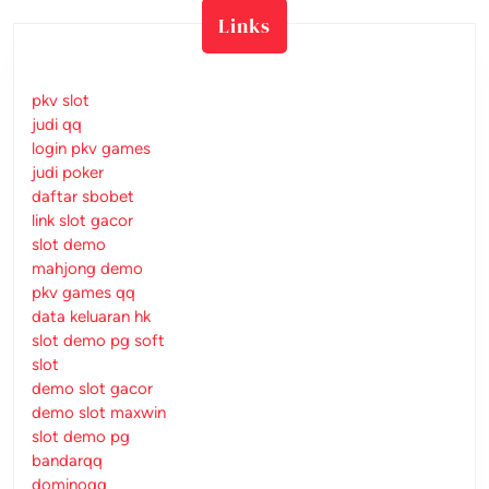
Links
pkv slot
judi qq
login pkv games
judi poker
daftar sbobet
link slot gacor
slot demo
mahjong demo
pkv games qq
data keluaran hk
slot demo pg soft
slot
demo slot gacor
demo slot maxwin
slot demo pg
bandarqq
dominoqq