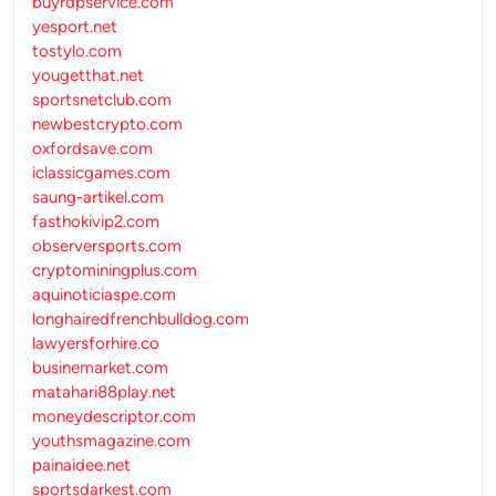
buyrdpservice.com
yesport.net
tostylo.com
yougetthat.net
sportsnetclub.com
newbestcrypto.com
oxfordsave.com
iclassicgames.com
saung-artikel.com
fasthokivip2.com
observersports.com
cryptominingplus.com
aquinoticiaspe.com
longhairedfrenchbulldog.com
lawyersforhire.co
businemarket.com
matahari88play.net
moneydescriptor.com
youthsmagazine.com
painaidee.net
sportsdarkest.com