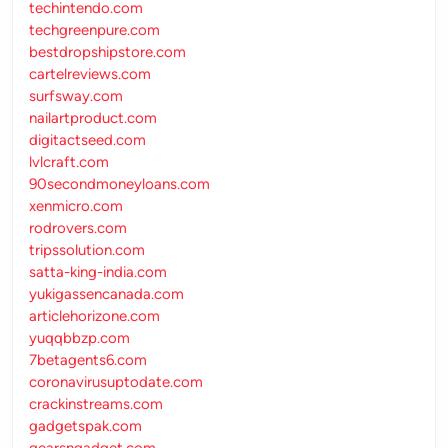
techintendo.com
techgreenpure.com
bestdropshipstore.com
cartelreviews.com
surfsway.com
nailartproduct.com
digitactseed.com
lvlcraft.com
90secondmoneyloans.com
xenmicro.com
rodrovers.com
tripssolution.com
satta-king-india.com
yukigassencanada.com
articlehorizone.com
yuqqbbzp.com
7betagents6.com
coronavirusuptodate.com
crackinstreams.com
gadgetspak.com
gearsngadget.com