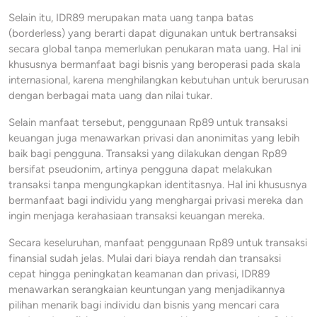
Selain itu, IDR89 merupakan mata uang tanpa batas
(borderless) yang berarti dapat digunakan untuk bertransaksi
secara global tanpa memerlukan penukaran mata uang. Hal ini
khususnya bermanfaat bagi bisnis yang beroperasi pada skala
internasional, karena menghilangkan kebutuhan untuk berurusan
dengan berbagai mata uang dan nilai tukar.
Selain manfaat tersebut, penggunaan Rp89 untuk transaksi
keuangan juga menawarkan privasi dan anonimitas yang lebih
baik bagi pengguna. Transaksi yang dilakukan dengan Rp89
bersifat pseudonim, artinya pengguna dapat melakukan
transaksi tanpa mengungkapkan identitasnya. Hal ini khususnya
bermanfaat bagi individu yang menghargai privasi mereka dan
ingin menjaga kerahasiaan transaksi keuangan mereka.
Secara keseluruhan, manfaat penggunaan Rp89 untuk transaksi
finansial sudah jelas. Mulai dari biaya rendah dan transaksi
cepat hingga peningkatan keamanan dan privasi, IDR89
menawarkan serangkaian keuntungan yang menjadikannya
pilihan menarik bagi individu dan bisnis yang mencari cara