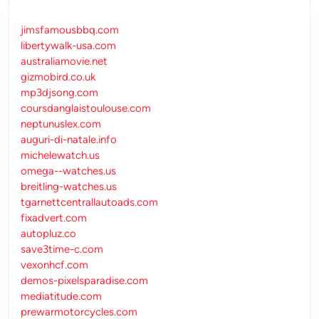
jimsfamousbbq.com
libertywalk-usa.com
australiamovie.net
gizmobird.co.uk
mp3djsong.com
coursdanglaistoulouse.com
neptunuslex.com
auguri-di-natale.info
michelewatch.us
omega--watches.us
breitling-watches.us
tgarnettcentrallautoads.com
fixadvert.com
autopluz.co
save3time-c.com
vexonhcf.com
demos-pixelsparadise.com
mediatitude.com
prewarmotorcycles.com