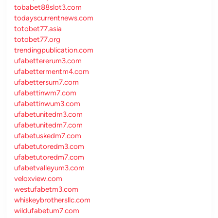
tobabet88slot3.com
todayscurrentnews.com
totobet77.asia
totobet77.org
trendingpublication.com
ufabettererum3.com
ufabettermentm4.com
ufabettersum7.com
ufabettinwm7.com
ufabettinwum3.com
ufabetunitedm3.com
ufabetunitedm7.com
ufabetuskedm7.com
ufabetutoredm3.com
ufabetutoredm7.com
ufabetvalleyum3.com
veloxview.com
westufabetm3.com
whiskeybrothersllc.com
wildufabetum7.com