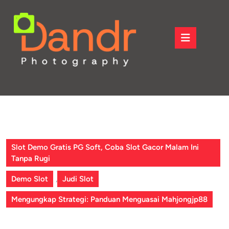
Skip
to
content
Open
Skip
Button
to
content
Slot Demo Gratis PG Soft, Coba Slot Gacor Malam Ini
Tanpa Rugi
Demo Slot
,
Judi Slot
Mengungkap Strategi: Panduan Menguasai Mahjongjp88