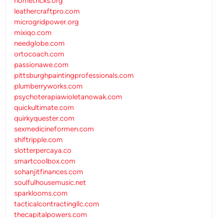
hometricks.org
leathercraftpro.com
microgridpower.org
mixiqo.com
needglobe.com
ortocoach.com
passionawe.com
pittsburghpaintingprofessionals.com
plumberryworks.com
psychoterapiawioletanowak.com
quickultimate.com
quirkyquester.com
sexmedicineformen.com
shiftripple.com
slotterpercaya.co
smartcoolbox.com
sohanjitfinances.com
soulfulhousemusic.net
sparklooms.com
tacticalcontractingllc.com
thecapitalpowers.com