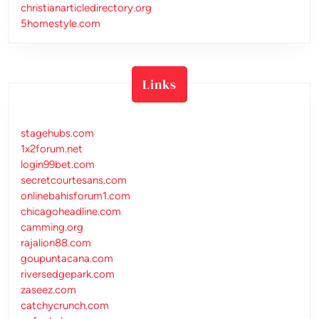
christianarticledirectory.org
5homestyle.com
Links
stagehubs.com
1x2forum.net
login99bet.com
secretcourtesans.com
onlinebahisforum1.com
chicagoheadline.com
camming.org
rajalion88.com
goupuntacana.com
riversedgepark.com
zaseez.com
catchycrunch.com