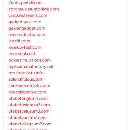
7betagents6.com
coronavirusuptodate.com
crackinstreams.com
gadgetspak.com
gearsngadget.com
hireseodoctor.com
lapsfit.com
levelup-fast.com
mytreepla.net
pokersimulations.com
replicamanufactory.net
rezultate-loto.info
splendifulous.com
sportsrecords4u.com
topceleberites.com
ufabetting8m4.com
ufabetunionum3.com
ufabetvalueum3.com
ufabetvaultm7.com
ufabetvillageum7.com