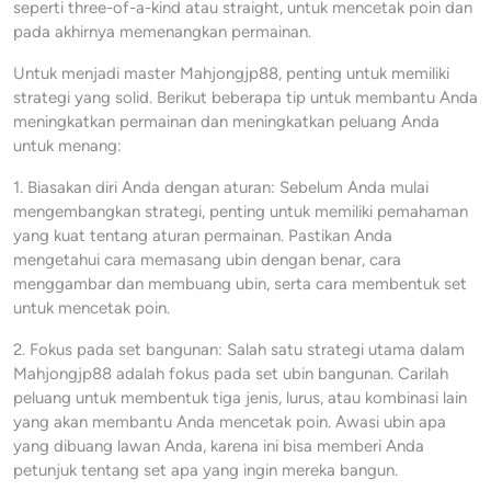
seperti three-of-a-kind atau straight, untuk mencetak poin dan
pada akhirnya memenangkan permainan.
Untuk menjadi master Mahjongjp88, penting untuk memiliki
strategi yang solid. Berikut beberapa tip untuk membantu Anda
meningkatkan permainan dan meningkatkan peluang Anda
untuk menang:
1. Biasakan diri Anda dengan aturan: Sebelum Anda mulai
mengembangkan strategi, penting untuk memiliki pemahaman
yang kuat tentang aturan permainan. Pastikan Anda
mengetahui cara memasang ubin dengan benar, cara
menggambar dan membuang ubin, serta cara membentuk set
untuk mencetak poin.
2. Fokus pada set bangunan: Salah satu strategi utama dalam
Mahjongjp88 adalah fokus pada set ubin bangunan. Carilah
peluang untuk membentuk tiga jenis, lurus, atau kombinasi lain
yang akan membantu Anda mencetak poin. Awasi ubin apa
yang dibuang lawan Anda, karena ini bisa memberi Anda
petunjuk tentang set apa yang ingin mereka bangun.