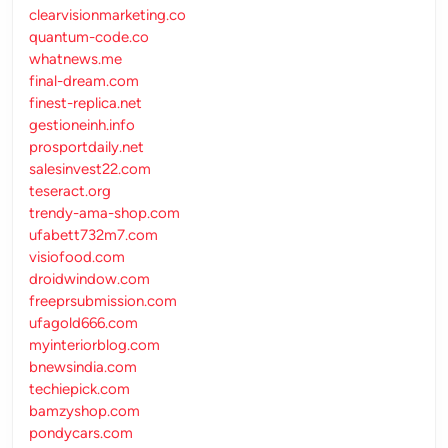
clearvisionmarketing.co
quantum-code.co
whatnews.me
final-dream.com
finest-replica.net
gestioneinh.info
prosportdaily.net
salesinvest22.com
teseract.org
trendy-ama-shop.com
ufabett732m7.com
visiofood.com
droidwindow.com
freeprsubmission.com
ufagold666.com
myinteriorblog.com
bnewsindia.com
techiepick.com
bamzyshop.com
pondycars.com