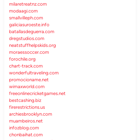
milaretreatnz.com
modaagi.com
smallvilleph.com
galiciasuroeste.info
batallasdeguerra.com
dregstudios.com
neatstuffhelpskids.org
moraessoccer.com
forochile.org
chart-track.com
wonderfultraveling.com
promocioname.net
wimaxworld.com
freeonlinecricketgames.net
bestcashing.biz
firerestrictions.us
archiesbrooklyn.com
muambeiros.net
infozblog.com
chonbaihat.com