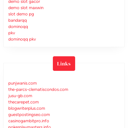
demo slot gacor
demo slot maxwin
slot demo pg
bandarqq
dominoqq
pkv
dominoqq pkv
Links
punjwanis.com
the-parcs-clematiscondos.com
jusu-gb.com
thecarepet.com
blogwriterplus.com
guestpostingseo.com
casinogambitpro.info
pokerplaymasters.info