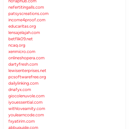
nofaphub.com
nefertitingalls.com
patsyscreations.com
income4proof.com
educaritas.org
lensajelajah.com
betflik09.net
ncaq.org
xenmicro.com
onlineshopera.com
dartyfresh.com
lewisenterprises.net
pcsoftwarefree.org
dailylinking.com
dnafyx.com
giocolenuvole.com
iyouessential.com
withloveamity.com
youlearncode.com
fxyatirim.com
abbuguide.com