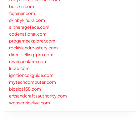
buzznc.com
fxjoiner.com
skinbykindra.com
alltherageface.com
codenational.com
progameexplorer.com
rockislandroastery.com
directselling-pro.com
revenuealarm.com
lurab.com
ignitioncoilguide.com
mytechcomputer.com
bioslot168.com
artsandcraftsauthority.com
webservicelive.com