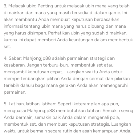
3. Melacak ubin: Penting untuk melacak ubin mana yang telah
dimainkan dan mana yang masih tersedia di dalam game. Ini
akan membantu Anda membuat keputusan berdasarkan
informasi tentang ubin mana yang harus dibuang dan mana
yang harus disimpan. Perhatikan ubin yang sudah dimainkan,
karena ini dapat memberi Anda keuntungan dalam membentuk
set.
4. Sabar: Mahjongjp88 adalah permainan strategi dan
kesabaran. Jangan terburu-buru membentuk set atau
mengambil keputusan cepat. Luangkan waktu Anda untuk
mempertimbangkan pilihan Anda dengan cermat dan pikirkan
terlebih dahulu bagaimana gerakan Anda akan memengaruhi
permainan.
5. Latihan, latihan, latihan: Seperti keterampilan apa pun,
menguasai Mahjongjp88 membutuhkan latihan. Semakin sering
Anda bermain, semakin baik Anda dalam mengenali pola,
membentuk set, dan membuat keputusan strategis. Luangkan
waktu untuk bermain secara rutin dan asah kemampuan Anda.