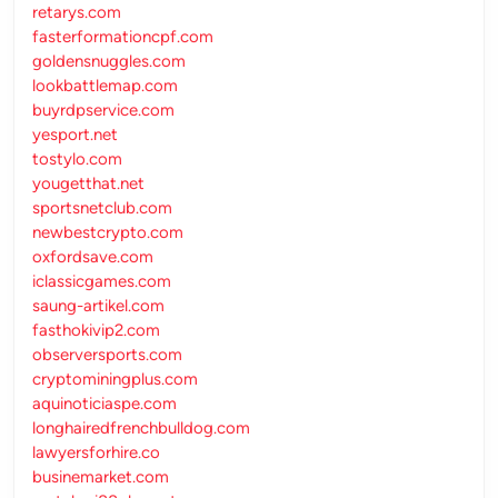
retarys.com
fasterformationcpf.com
goldensnuggles.com
lookbattlemap.com
buyrdpservice.com
yesport.net
tostylo.com
yougetthat.net
sportsnetclub.com
newbestcrypto.com
oxfordsave.com
iclassicgames.com
saung-artikel.com
fasthokivip2.com
observersports.com
cryptominingplus.com
aquinoticiaspe.com
longhairedfrenchbulldog.com
lawyersforhire.co
businemarket.com