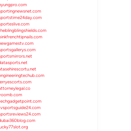
hyungpro.com
sportingnewsnet.com
sportstime24day.com
sporteslive.com
theblingblingshields.com
pinkfrenchtipnails.com
newgamestv.com
sportsgallerys.com
sportsmirrors.net
datasports.net
atasehirescortu.net
engineeringtechub.com
jerryescorts.com
attorneylegal.co
voomb.com
techgadgetpoint.com
tvsportsguide24.com
sportsreviews24.com
dubai360blog.com
lucky77slot.org