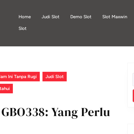
Home
Judi Slot
Demo Slot
Slot Maxwin
Slot
lam Ini Tanpa Rugi
Judi Slot
tahui
GBO338: Yang Perlu