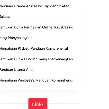
Panduan Utama Ahlicasino: Tip dan Strategi
Sukses
Temukan Dunia Permainan Online JurusCasino
yang Menyenangkan
Memahami Plisbet: Panduan Komprehensif
Temukan Dunia Bunga99 yang Menyenangkan:
Panduan Utama Anda
Memahami Winlose99: Panduan Komprehensif
Links