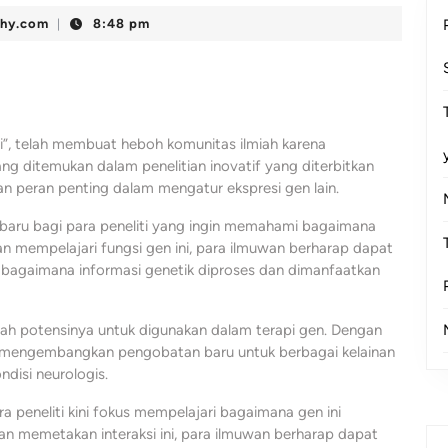
admin@dandr-
hy.com
8:48 pm
|
photography.com
”, telah membuat heboh komunitas ilmiah karena
ang ditemukan dalam penelitian inovatif yang diterbitkan
an peran penting dalam mengatur ekspresi gen lain.
ru bagi para peneliti yang ingin memahami bagaimana
n mempelajari fungsi gen ini, para ilmuwan berharap dapat
bagaimana informasi genetik diproses dan dimanfaatkan
lah potensinya untuk digunakan dalam terapi gen. Dengan
at mengembangkan pengobatan baru untuk berbagai kelainan
ndisi neurologis.
eneliti kini fokus mempelajari bagaimana gen ini
gan memetakan interaksi ini, para ilmuwan berharap dapat