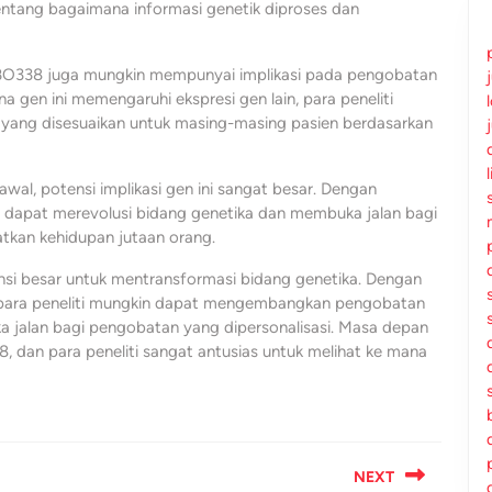
tang bagaimana informasi genetik diproses dan
GBO338 juga mungkin mempunyai implikasi pada pengobatan
gen ini memengaruhi ekspresi gen lain, para peneliti
yang disesuaikan untuk masing-masing pasien berdasarkan
l, potensi implikasi gen ini sangat besar. Dengan
in dapat merevolusi bidang genetika dan membuka jalan bagi
tkan kehidupan jutaan orang.
i besar untuk mentransformasi bidang genetika. Dengan
, para peneliti mungkin dapat mengembangkan pengobatan
a jalan bagi pengobatan yang dipersonalisasi. Masa depan
dan para peneliti sangat antusias untuk melihat ke mana
NEXT