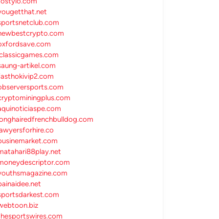
tostylo.com
yougetthat.net
sportsnetclub.com
newbestcrypto.com
oxfordsave.com
iclassicgames.com
saung-artikel.com
fasthokivip2.com
observersports.com
cryptominingplus.com
aquinoticiaspe.com
longhairedfrenchbulldog.com
lawyersforhire.co
businemarket.com
matahari88play.net
moneydescriptor.com
youthsmagazine.com
painaidee.net
sportsdarkest.com
webtoon.biz
thesportswires.com