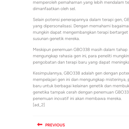
memperoleh pemahaman yang lebih mendalam ten
dimanfaatkan oleh sel.
Selain potensi penerapannya dalam terapi gen, 
yang dipersonalisasi. Dengan memahami bagaimana 
mungkin dapat mengembangkan terapi bertarget 
susunan genetik mereka.
Meskipun penemuan GBO338 masih dalam tahap awa
mengungkap rahasia gen ini, para peneliti mungk
pengobatan dan terapi baru yang dapat meningka
Kesimpulannya, GBO338 adalah gen dengan potens
mempelajari gen ini dan mengungkap misterinya
baru untuk berbagai kelainan genetik dan membuk
genetika tampak cerah dengan penemuan GBO338, 
penemuan inovatif ini akan membawa mereka.
[ad_2]
Post
PREVIOUS