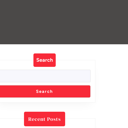
Search
Search
Recent Posts