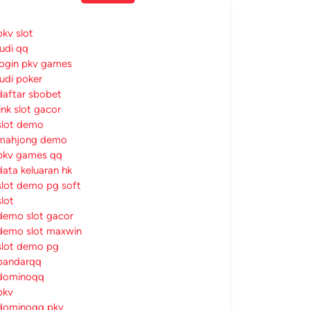
pkv slot
judi qq
login pkv games
judi poker
daftar sbobet
link slot gacor
slot demo
mahjong demo
pkv games qq
data keluaran hk
slot demo pg soft
slot
demo slot gacor
demo slot maxwin
slot demo pg
bandarqq
dominoqq
pkv
dominoqq pkv