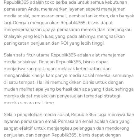
Republik365 adalah toko serba ada untuk semua kebutuhan
pemasaran Anda, menawarkan layanan seperti manajemen
media sosial, pemasaran email, pembuatan konten, dan banyak
lagi. Dengan menggunakan Republik365, bisnis dapat
menyederhanakan upaya pemasaran mereka dan menjangkau
khalayak yang lebih luas, yang pada akhirnya menghasilkan
peningkatan penjualan dan ROI yang lebih tinggi.
Salah satu fitur utama Republik365 adalah alat manajemen
media sosialnya. Dengan Republik365, bisnis dapat
menjadwalkan postingan, melacak keterlibatan, dan
menganalisis kinerja kampanye media sosial mereka, semuanya
di satu tempat. Hal ini memungkinkan bisnis untuk dengan
mudah melihat apa yang berhasil dan apa yang tidak, sehingga
mereka dapat melakukan penyesuaian terhadap strategi
mereka secara real-time.
Selain pengelolaan media sosial, Republik365 juga menawarkan
layanan pemasaran email. Pemasaran email adalah cara yang
sangat efektif untuk menjangkau pelanggan dan mendorong
penjualan, dan dengan Republik365, bisnis dapat dengan