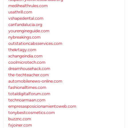
medihealthrules.com
usathrill.com
vshapedental.com
canfandalucia.org
yourengineguide.com
nybreakings.com
outstationcabsservices.com
thekrtagy.com
xchangeindia.com
coolmicrotech.com
dreamhousehack.com
the-techteacher.com
automobilenews-online.com
fashionalltimes.com
totaldigitalforum.com
technoarmaan.com
empresasposicionamientoweb.com
tonybestcosmetics.com
buzznc.com
fxjoiner.com