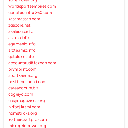
worldsportsempires.com
updatecentral360.com
katamastah.com
zqscore.net
aseleraio.info
asticio.info
egardenio.info
arxteamio.info
getalexio.info
accountaudittaxcon.com
prymprint.com
sportkeeda.org
besttimespend.com
careandcure.biz
cogniyo.com
easymagazines.org
hirfanjilasmi.com
hometricks.org
leathercraftpro.com
microgridpower.org