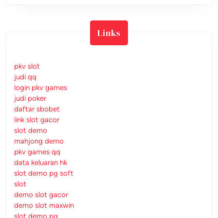
Links
pkv slot
judi qq
login pkv games
judi poker
daftar sbobet
link slot gacor
slot demo
mahjong demo
pkv games qq
data keluaran hk
slot demo pg soft
slot
demo slot gacor
demo slot maxwin
slot demo pg