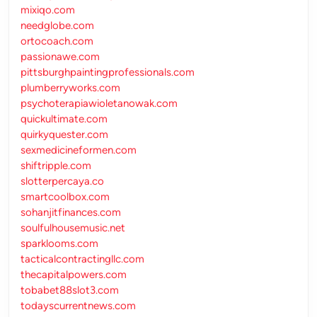
mixiqo.com
needglobe.com
ortocoach.com
passionawe.com
pittsburghpaintingprofessionals.com
plumberryworks.com
psychoterapiawioletanowak.com
quickultimate.com
quirkyquester.com
sexmedicineformen.com
shiftripple.com
slotterpercaya.co
smartcoolbox.com
sohanjitfinances.com
soulfulhousemusic.net
sparklooms.com
tacticalcontractingllc.com
thecapitalpowers.com
tobabet88slot3.com
todayscurrentnews.com