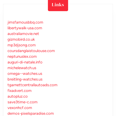
Links
jimsfamousbbq.com
libertywalk-usa.com
australiamovie.net
gizmobird.co.uk
mp3djsong.com
coursdanglaistoulouse.com
neptunuslex.com
auguri-di-natale.info
michelewatch.us
omega--watches.us
breitling-watches.us
tgarnettcentrallautoads.com
fixadvert.com
autopluz.co
save3time-c.com
vexonhcf.com
demos-pixelsparadise.com