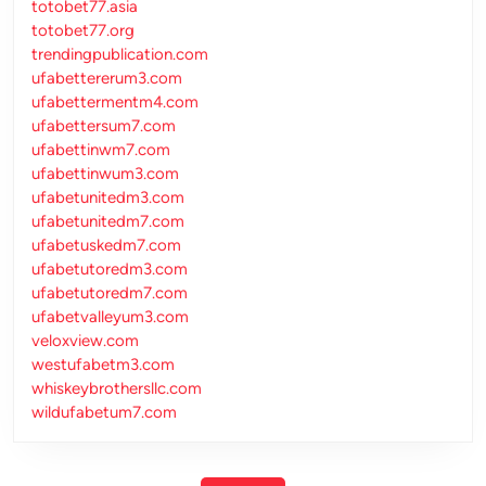
totobet77.asia
totobet77.org
trendingpublication.com
ufabettererum3.com
ufabettermentm4.com
ufabettersum7.com
ufabettinwm7.com
ufabettinwum3.com
ufabetunitedm3.com
ufabetunitedm7.com
ufabetuskedm7.com
ufabetutoredm3.com
ufabetutoredm7.com
ufabetvalleyum3.com
veloxview.com
westufabetm3.com
whiskeybrothersllc.com
wildufabetum7.com