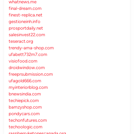
whatnews.me
final-dream.com
finest-replica.net
gestioneinh.info
prosportdaily.net
salesinvest22.com
teseract.org
trendy-ama-shop.com
ufabett732m7.com
visiofood.com
droidwindow.com
freeprsubmission.com
ufagold666.com
myinteriorblog.com
bnewsindia.com
techiepick.com
bamzyshop.com
pondycars.com
techonfutures.com
techoologic.com
raspberryketonescanada.org