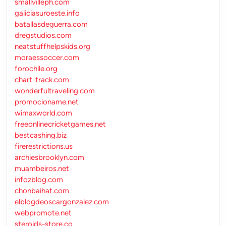
smallvilleph.com
galiciasuroeste.info
batallasdeguerra.com
dregstudios.com
neatstuffhelpskids.org
moraessoccer.com
forochile.org
chart-track.com
wonderfultraveling.com
promocioname.net
wimaxworld.com
freeonlinecricketgames.net
bestcashing.biz
firerestrictions.us
archiesbrooklyn.com
muambeiros.net
infozblog.com
chonbaihat.com
elblogdeoscargonzalez.com
webpromote.net
steroids-store.co