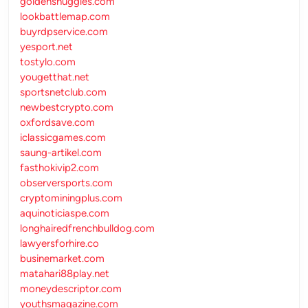
goldensnuggles.com
lookbattlemap.com
buyrdpservice.com
yesport.net
tostylo.com
yougetthat.net
sportsnetclub.com
newbestcrypto.com
oxfordsave.com
iclassicgames.com
saung-artikel.com
fasthokivip2.com
observersports.com
cryptominingplus.com
aquinoticiaspe.com
longhairedfrenchbulldog.com
lawyersforhire.co
businemarket.com
matahari88play.net
moneydescriptor.com
youthsmagazine.com