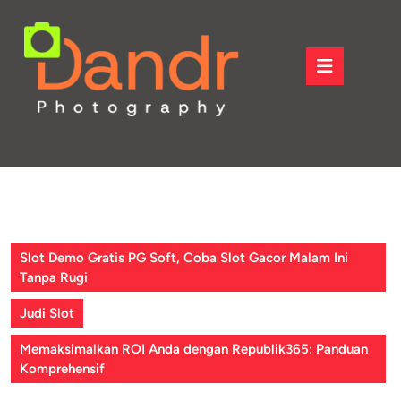
Skip
to
content
Open
Skip
Button
to
content
Slot Demo Gratis PG Soft, Coba Slot Gacor Malam Ini
Tanpa Rugi
Judi Slot
Memaksimalkan ROI Anda dengan Republik365: Panduan
Komprehensif