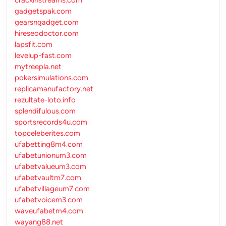
gadgetspak.com
gearsngadget.com
hireseodoctor.com
lapsfit.com
levelup-fast.com
mytreepla.net
pokersimulations.com
replicamanufactory.net
rezultate-loto.info
splendifulous.com
sportsrecords4u.com
topceleberites.com
ufabetting8m4.com
ufabetunionum3.com
ufabetvalueum3.com
ufabetvaultm7.com
ufabetvillageum7.com
ufabetvoicem3.com
waveufabetm4.com
wayang88.net