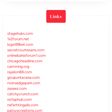
Links
stagehubs.com
1x2forum.net
login99bet.com
secretcourtesans.com
onlinebahisforum1.com
chicagoheadline.com
camming.org
rajalion88.com
goupuntacana.com
riversedgepark.com
zaseez.com
catchycrunch.com
nofaphub.com
nefertitingalls.com
patsyscreations.com