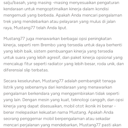
salju/basah, yang masing -masing menyesuaikan pengaturan
kendaraan untuk mengoptimalkan kinerja dalam kondisi
mengemudi yang berbeda. Apakah Anda mencari pengalaman
trek yang mendebarkan atau pelayaran yang mulus di jalan
raya, Mustang77 telah Anda liput.
Mustang77 juga menawarkan berbagai opsi peningkatan
kinerja, seperti rem Brembo yang tersedia untuk daya berhenti
yang lebih baik, sistem pembuangan kinerja yang tersedia
untuk suara yang lebih agresif, dan paket kinerja opsional yang
mencakup fitur seperti radiator yang lebih besar, roda unik, dan
diferensial slip terbatas.
Secara keseluruhan, Mustang77 adalah pembangkit tenaga
listrik yang sebenarnya dari kendaraan yang menawarkan
pengalaman berkendara yang menggembirakan tidak seperti
yang lain. Dengan mesin yang kuat, teknologi canggih, dan opsi
kinerja yang dapat disesuaikan, mobil otot ikonik ini benar -
benar melepaskan kekuatan nama Mustang. Apakah Anda
seorang penggemar mobil berpengalaman atau sekadar
mencari perjalanan yang mendebarkan, Mustang77 pasti akan