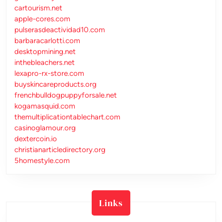
cartourism.net
apple-cores.com
pulserasdeactividad10.com
barbaracarlotti.com
desktopmining.net
inthebleachers.net
lexapro-rx-store.com
buyskincareproducts.org
frenchbulldogpuppyforsale.net
kogamasquid.com
themultiplicationtablechart.com
casinoglamour.org
dextercoin.io
christianarticledirectory.org
5homestyle.com
Links