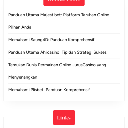
Panduan Utama Majestibet: Platform Taruhan Online
Pilihan Anda
Memahami Saung4D: Panduan Komprehensif
Panduan Utama Ahlicasino: Tip dan Strategi Sukses
Temukan Dunia Permainan Online JurusCasino yang
Menyenangkan
Memahami Plisbet: Panduan Komprehensif
Links