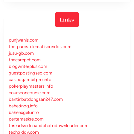
Links
punjwanis.com
the-parcs-clematiscondos.com
jusu-gb.com
thecarepet.com
blogwriterplus.com
guestpostingseo.com
casinogambitpro.info
pokerplaymasters.info
courseoncourse.com
bantinbatdongsan247.com
bahednog.info
bahenxgek.info
pertamaskre.com
threadsvideoandphotodownloader.com
techgiddy.com