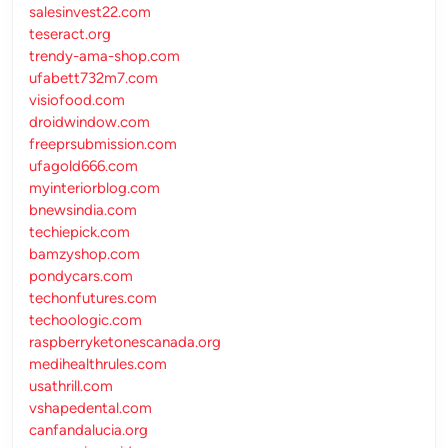
salesinvest22.com
teseract.org
trendy-ama-shop.com
ufabett732m7.com
visiofood.com
droidwindow.com
freeprsubmission.com
ufagold666.com
myinteriorblog.com
bnewsindia.com
techiepick.com
bamzyshop.com
pondycars.com
techonfutures.com
techoologic.com
raspberryketonescanada.org
medihealthrules.com
usathrill.com
vshapedental.com
canfandalucia.org