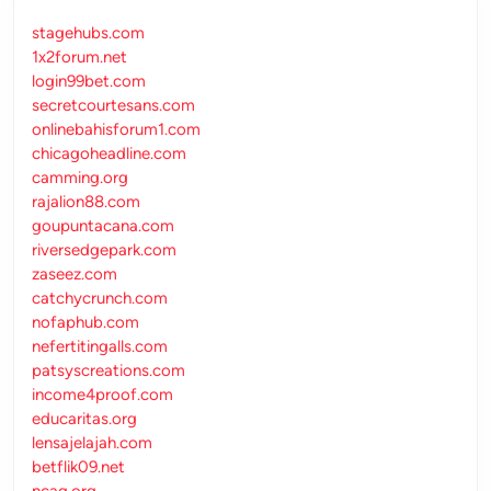
stagehubs.com
1x2forum.net
login99bet.com
secretcourtesans.com
onlinebahisforum1.com
chicagoheadline.com
camming.org
rajalion88.com
goupuntacana.com
riversedgepark.com
zaseez.com
catchycrunch.com
nofaphub.com
nefertitingalls.com
patsyscreations.com
income4proof.com
educaritas.org
lensajelajah.com
betflik09.net
ncaq.org