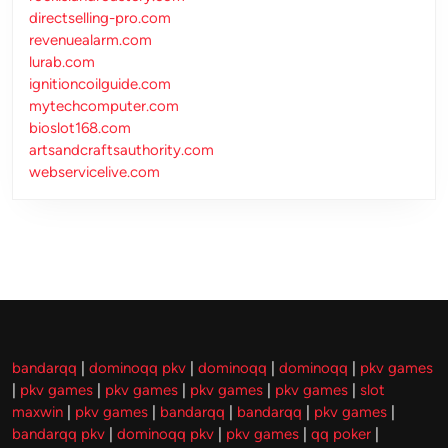
directselling-pro.com
revenuealarm.com
lurab.com
ignitioncoilguide.com
mytechcomputer.com
bioslot168.com
artsandcraftsauthority.com
webservicelive.com
bandarqq
|
dominoqq pkv
|
dominoqq
|
dominoqq
|
pkv games
|
pkv games
|
pkv games
|
pkv games
|
pkv games
|
slot
maxwin
|
pkv games
|
bandarqq
|
bandarqq
|
pkv games
|
bandarqq pkv
|
dominoqq pkv
|
pkv games
|
qq poker
|