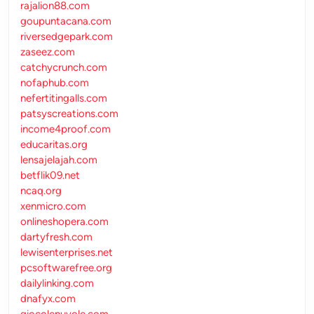
rajalion88.com
goupuntacana.com
riversedgepark.com
zaseez.com
catchycrunch.com
nofaphub.com
nefertitingalls.com
patsyscreations.com
income4proof.com
educaritas.org
lensajelajah.com
betflik09.net
ncaq.org
xenmicro.com
onlineshopera.com
dartyfresh.com
lewisenterprises.net
pcsoftwarefree.org
dailylinking.com
dnafyx.com
giocolenuvole.com