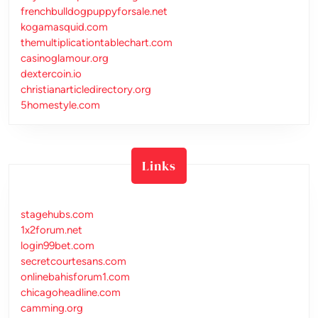
frenchbulldogpuppyforsale.net
kogamasquid.com
themultiplicationtablechart.com
casinoglamour.org
dextercoin.io
christianarticledirectory.org
5homestyle.com
Links
stagehubs.com
1x2forum.net
login99bet.com
secretcourtesans.com
onlinebahisforum1.com
chicagoheadline.com
camming.org