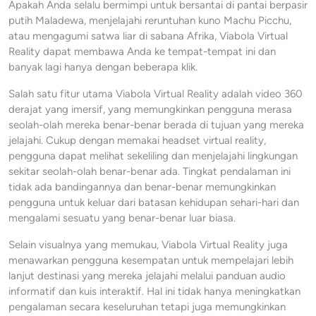
Apakah Anda selalu bermimpi untuk bersantai di pantai berpasir
putih Maladewa, menjelajahi reruntuhan kuno Machu Picchu,
atau mengagumi satwa liar di sabana Afrika, Viabola Virtual
Reality dapat membawa Anda ke tempat-tempat ini dan
banyak lagi hanya dengan beberapa klik.
Salah satu fitur utama Viabola Virtual Reality adalah video 360
derajat yang imersif, yang memungkinkan pengguna merasa
seolah-olah mereka benar-benar berada di tujuan yang mereka
jelajahi. Cukup dengan memakai headset virtual reality,
pengguna dapat melihat sekeliling dan menjelajahi lingkungan
sekitar seolah-olah benar-benar ada. Tingkat pendalaman ini
tidak ada bandingannya dan benar-benar memungkinkan
pengguna untuk keluar dari batasan kehidupan sehari-hari dan
mengalami sesuatu yang benar-benar luar biasa.
Selain visualnya yang memukau, Viabola Virtual Reality juga
menawarkan pengguna kesempatan untuk mempelajari lebih
lanjut destinasi yang mereka jelajahi melalui panduan audio
informatif dan kuis interaktif. Hal ini tidak hanya meningkatkan
pengalaman secara keseluruhan tetapi juga memungkinkan