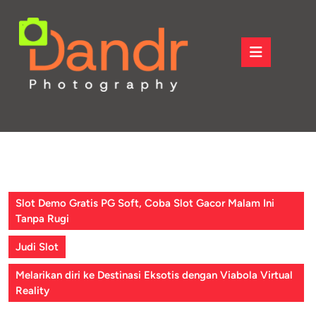
Skip
to
content
Open
Skip
Button
to
content
Slot Demo Gratis PG Soft, Coba Slot Gacor Malam Ini
Tanpa Rugi
Judi Slot
Melarikan diri ke Destinasi Eksotis dengan Viabola Virtual
Reality