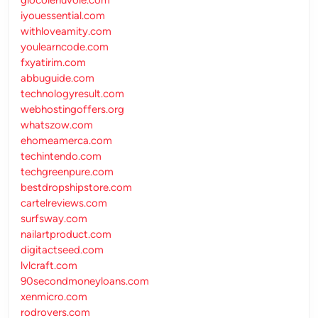
iyouessential.com
withloveamity.com
youlearncode.com
fxyatirim.com
abbuguide.com
technologyresult.com
webhostingoffers.org
whatszow.com
ehomeamerca.com
techintendo.com
techgreenpure.com
bestdropshipstore.com
cartelreviews.com
surfsway.com
nailartproduct.com
digitactseed.com
lvlcraft.com
90secondmoneyloans.com
xenmicro.com
rodrovers.com