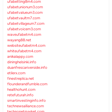
ufabetting8m4.com
ufabetunionum3.com
ufabetvalueum3.com
ufabetvaultm7.com
ufabetvillageum7.com
ufabetvoicem3.com
waveufabetm4.com
wayang88.net
websiteufabetm4.com
whiteufabetm4.com
anikalappy.com
dininghelsinki.info
duanfrescariverside.info
etilerx.com
finestreplica.net
flounderandfumble.com
healthohunt.com
retefuturah.info
smartinvestinginfo.info
technewsalliance.com
technonetmarket.com