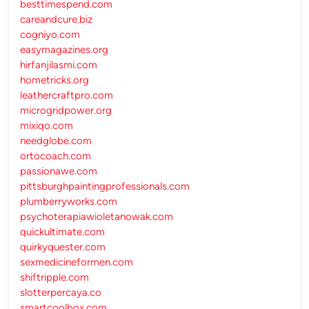
besttimespend.com
careandcure.biz
cogniyo.com
easymagazines.org
hirfanjilasmi.com
hometricks.org
leathercraftpro.com
microgridpower.org
mixiqo.com
needglobe.com
ortocoach.com
passionawe.com
pittsburghpaintingprofessionals.com
plumberryworks.com
psychoterapiawioletanowak.com
quickultimate.com
quirkyquester.com
sexmedicineformen.com
shiftripple.com
slotterpercaya.co
smartcoolbox.com