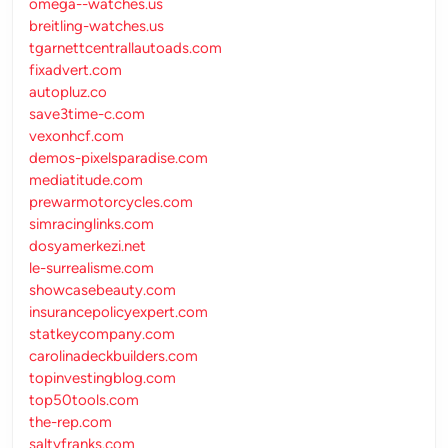
omega--watches.us
breitling-watches.us
tgarnettcentrallautoads.com
fixadvert.com
autopluz.co
save3time-c.com
vexonhcf.com
demos-pixelsparadise.com
mediatitude.com
prewarmotorcycles.com
simracinglinks.com
dosyamerkezi.net
le-surrealisme.com
showcasebeauty.com
insurancepolicyexpert.com
statkeycompany.com
carolinadeckbuilders.com
topinvestingblog.com
top50tools.com
the-rep.com
saltyfranks.com