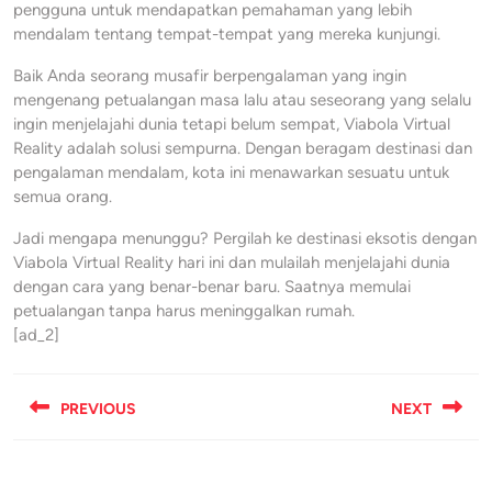
pengguna untuk mendapatkan pemahaman yang lebih
mendalam tentang tempat-tempat yang mereka kunjungi.
Baik Anda seorang musafir berpengalaman yang ingin
mengenang petualangan masa lalu atau seseorang yang selalu
ingin menjelajahi dunia tetapi belum sempat, Viabola Virtual
Reality adalah solusi sempurna. Dengan beragam destinasi dan
pengalaman mendalam, kota ini menawarkan sesuatu untuk
semua orang.
Jadi mengapa menunggu? Pergilah ke destinasi eksotis dengan
Viabola Virtual Reality hari ini dan mulailah menjelajahi dunia
dengan cara yang benar-benar baru. Saatnya memulai
petualangan tanpa harus meninggalkan rumah.
[ad_2]
Post
navigation
PREVIOUS
NEXT
Previous
Next
post:
post: