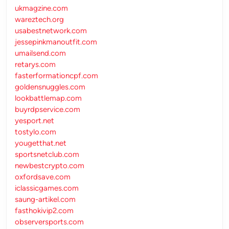
ukmagzine.com
wareztech.org
usabestnetwork.com
jessepinkmanoutfit.com
umailsend.com
retarys.com
fasterformationcpf.com
goldensnuggles.com
lookbattlemap.com
buyrdpservice.com
yesport.net
tostylo.com
yougetthat.net
sportsnetclub.com
newbestcrypto.com
oxfordsave.com
iclassicgames.com
saung-artikel.com
fasthokivip2.com
observersports.com