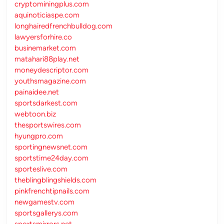
cryptominingplus.com
aquinoticiaspe.com
longhairedfrenchbulldog.com
lawyersforhire.co
businemarket.com
matahari88play.net
moneydescriptor.com
youthsmagazine.com
painaidee.net
sportsdarkest.com
webtoon.biz
thesportswires.com
hyungpro.com
sportingnewsnet.com
sportstime24day.com
sporteslive.com
theblingblingshields.com
pinkfrenchtipnails.com
newgamestv.com
sportsgallerys.com
sportsmirrors.net