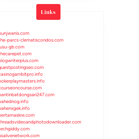
Links
punjwanis.com
the-parcs-clematiscondos.com
jusu-gb.com
thecarepet.com
blogwriterplus.com
guestpostingseo.com
casinogambitpro.info
pokerplaymasters.info
courseoncourse.com
bantinbatdongsan247.com
bahednog.info
bahenxgek.info
pertamaskre.com
threadsvideoandphotodownloader.com
techgiddy.com
usalivenetwork.com