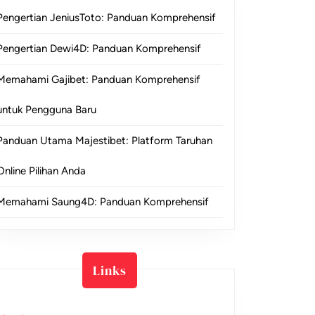
Pengertian JeniusToto: Panduan Komprehensif
Pengertian Dewi4D: Panduan Komprehensif
Memahami Gajibet: Panduan Komprehensif
untuk Pengguna Baru
Panduan Utama Majestibet: Platform Taruhan
Online Pilihan Anda
Memahami Saung4D: Panduan Komprehensif
Links