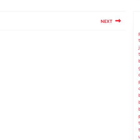
NEXT
Next
post: