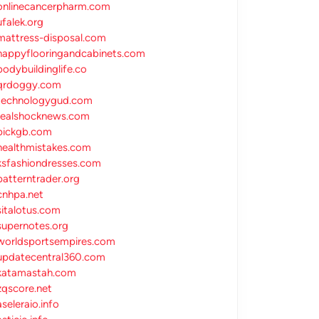
onlinecancerpharm.com
ufalek.org
mattress-disposal.com
happyflooringandcabinets.com
bodybuildinglife.co
qrdoggy.com
technologygud.com
realshocknews.com
pickgb.com
healthmistakes.com
ksfashiondresses.com
patterntrader.org
cnhpa.net
sitalotus.com
supernotes.org
worldsportsempires.com
updatecentral360.com
katamastah.com
zqscore.net
aseleraio.info