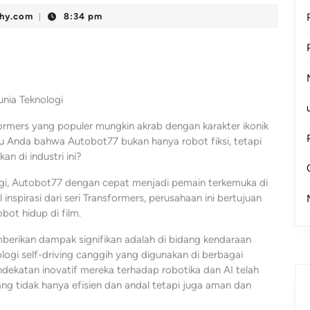
admin@dandr-
hy.com
8:34 pm
|
photography.com
unia Teknologi
rmers yang populer mungkin akrab dengan karakter ikonik
u Anda bahwa Autobot77 bukan hanya robot fiksi, tetapi
 di industri ini?
logi, Autobot77 dengan cepat menjadi pemain terkemuka di
nspirasi dari seri Transformers, perusahaan ini bertujuan
bot hidup di film.
erikan dampak signifikan adalah di bidang kendaraan
gi self-driving canggih yang digunakan di berbagai
 Pendekatan inovatif mereka terhadap robotika dan AI telah
 tidak hanya efisien dan andal tetapi juga aman dan