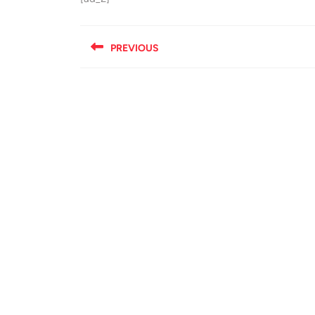
Post
PREVIOUS
navigation
Previous
post: