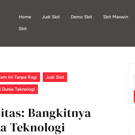
Home
Judi Slot
Demo Slot
Slot Maxwin
Slot
lam Ini Tanpa Rugi
Judi Slot
i Dunia Teknologi
litas: Bangkitnya
a Teknologi