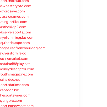
sportsnetclub.com
newbestcrypto.com
oxfordsave.com
iclassicgames.com
saung-artikel.com
fasthokivip2.com
observersports.com
cryptominingplus.com
aquinoticiaspe.com
longhairedfrenchbulldog.com
lawyersforhire.co
businemarket.com
matahari88play.net
moneydescriptor.com
youthsmagazine.com
painaidee.net
sportsdarkest.com
webtoon.biz
thesportswires.com
hyungpro.com
sportingnewsnet.com