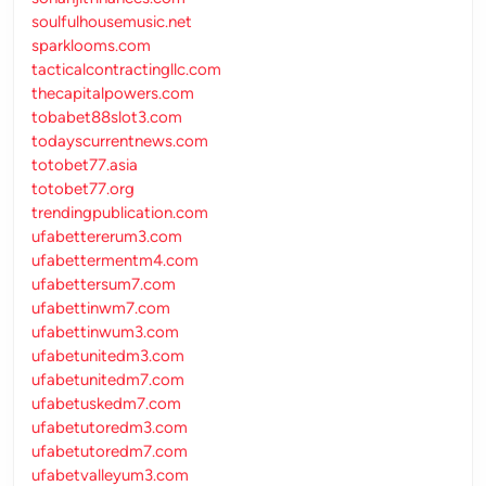
soulfulhousemusic.net
sparklooms.com
tacticalcontractingllc.com
thecapitalpowers.com
tobabet88slot3.com
todayscurrentnews.com
totobet77.asia
totobet77.org
trendingpublication.com
ufabettererum3.com
ufabettermentm4.com
ufabettersum7.com
ufabettinwm7.com
ufabettinwum3.com
ufabetunitedm3.com
ufabetunitedm7.com
ufabetuskedm7.com
ufabetutoredm3.com
ufabetutoredm7.com
ufabetvalleyum3.com