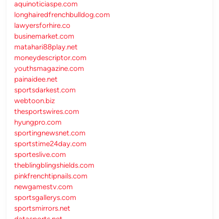
aquinoticiaspe.com
longhairedfrenchbulldog.com
lawyersforhire.co
businemarket.com
matahari88play.net
moneydescriptor.com
youthsmagazine.com
painaidee.net
sportsdarkest.com
webtoon.biz
thesportswires.com
hyungpro.com
sportingnewsnet.com
sportstime24day.com
sporteslive.com
theblingblingshields.com
pinkfrenchtipnails.com
newgamestv.com
sportsgallerys.com
sportsmirrors.net
datasports.net