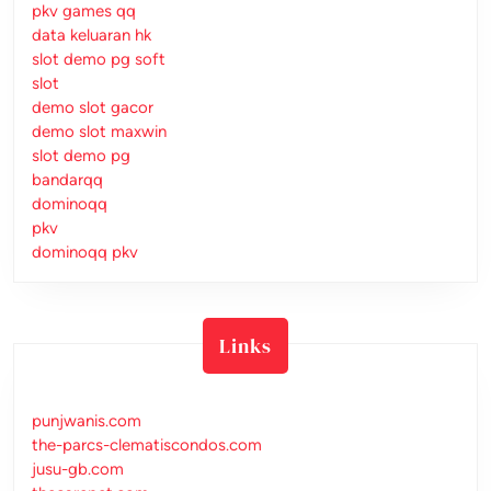
pkv games qq
data keluaran hk
slot demo pg soft
slot
demo slot gacor
demo slot maxwin
slot demo pg
bandarqq
dominoqq
pkv
dominoqq pkv
Links
punjwanis.com
the-parcs-clematiscondos.com
jusu-gb.com