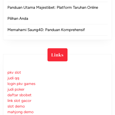
Panduan Utama Majestibet: Platform Taruhan Online
Pilihan Anda
Memahami Saung4D: Panduan Komprehensif
Links
pkv slot
judi qq
login pkv games
judi poker
daftar sbobet
link slot gacor
slot demo
mahjong demo