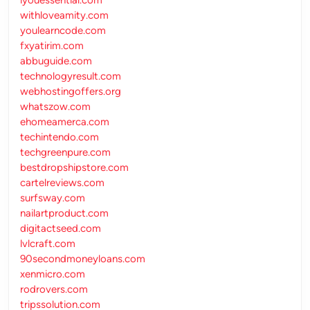
withloveamity.com
youlearncode.com
fxyatirim.com
abbuguide.com
technologyresult.com
webhostingoffers.org
whatszow.com
ehomeamerca.com
techintendo.com
techgreenpure.com
bestdropshipstore.com
cartelreviews.com
surfsway.com
nailartproduct.com
digitactseed.com
lvlcraft.com
90secondmoneyloans.com
xenmicro.com
rodrovers.com
tripssolution.com