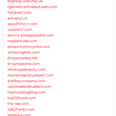
breitling-watches.us
tgarnettcentrallautoads.com
fixadvert.com
autopluz.co
save3time-c.com
vexonhcf.com
demos-pixelsparadise.com
mediatitude.com
prewarmotorcycles.com
simracinglinks.com
dosyamerkezi.net
le-surrealisme.com
showcasebeauty.com
insurancepolicyexpert.com
statkeycompany.com
carolinadeckbuilders.com
topinvestingblog.com
top50tools.com
the-rep.com
saltyfranks.com
annerani.com