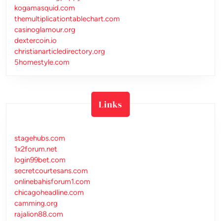
kogamasquid.com
themultiplicationtablechart.com
casinoglamour.org
dextercoin.io
christianarticledirectory.org
5homestyle.com
Links
stagehubs.com
1x2forum.net
login99bet.com
secretcourtesans.com
onlinebahisforum1.com
chicagoheadline.com
camming.org
rajalion88.com