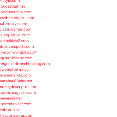
tostylo.com
yougetthat.net
sportsnetclub.com
newbestcrypto.com
oxfordsave.com
iclassicgames.com
saung-artikel.com
fasthokivip2.com
observersports.com
cryptominingplus.com
aquinoticiaspe.com
longhairedfrenchbulldog.com
lawyersforhire.co
businemarket.com
matahari88play.net
moneydescriptor.com
youthsmagazine.com
painaidee.net
sportsdarkest.com
webtoon.biz
thesportswires.com