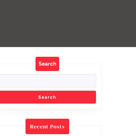
Search
Search
Recent Posts