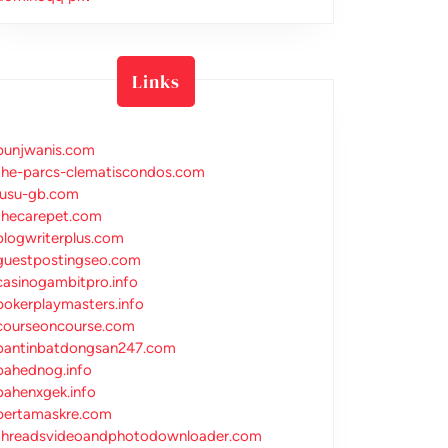
Links
punjwanis.com
the-parcs-clematiscondos.com
jusu-gb.com
thecarepet.com
blogwriterplus.com
guestpostingseo.com
casinogambitpro.info
pokerplaymasters.info
courseoncourse.com
bantinbatdongsan247.com
bahednog.info
bahenxgek.info
pertamaskre.com
threadsvideoandphotodownloader.com