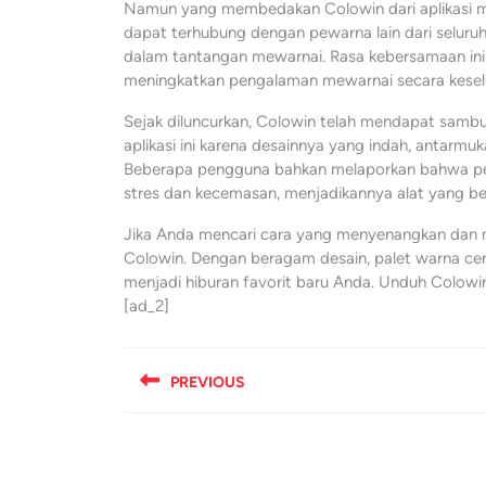
Namun yang membedakan Colowin dari aplikasi m
dapat terhubung dengan pewarna lain dari seluruh d
dalam tantangan mewarnai. Rasa kebersamaan ini
meningkatkan pengalaman mewarnai secara kesel
Sejak diluncurkan, Colowin telah mendapat sambu
aplikasi ini karena desainnya yang indah, antarm
Beberapa pengguna bahkan melaporkan bahwa pen
stres dan kecemasan, menjadikannya alat yang be
Jika Anda mencari cara yang menyenangkan dan 
Colowin. Dengan beragam desain, palet warna cera
menjadi hiburan favorit baru Anda. Unduh Colowin
[ad_2]
Post
PREVIOUS
navigation
Previous
post: