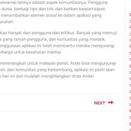
ewarnai lainnya adalah aspek komunitasnya. Pengguna
unia, berbagi tips dan trik, dan bahkan berpartisipasi
 menambahkan elemen sosial ke dalam aplikasi yang
uruhan.
tan hangat dari pengguna dan kritikus. Banyak yang memuji
uka yang ramah pengguna, dan komunitas yang menarik.
ggunaan aplikasi ini telah membantu mereka mengurangi
rharga untuk kesehatan mental.
menenangkan untuk melepas penat, Anda bisa mengunjungi
h, dan komunitas yang berkembang, aplikasi ini pasti akan
 hari ini dan mulailah menghilangkan stres Anda!
NEXT
Next
post: