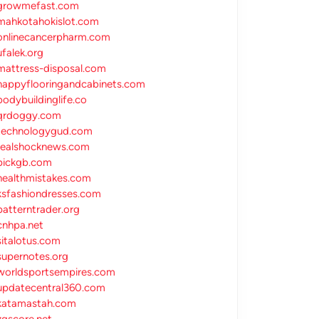
growmefast.com
mahkotahokislot.com
onlinecancerpharm.com
ufalek.org
mattress-disposal.com
happyflooringandcabinets.com
bodybuildinglife.co
qrdoggy.com
technologygud.com
realshocknews.com
pickgb.com
healthmistakes.com
ksfashiondresses.com
patterntrader.org
cnhpa.net
sitalotus.com
supernotes.org
worldsportsempires.com
updatecentral360.com
katamastah.com