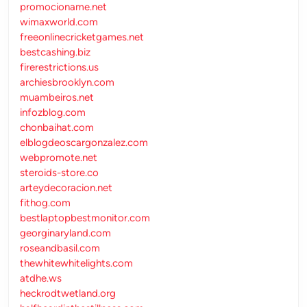
promocioname.net
wimaxworld.com
freeonlinecricketgames.net
bestcashing.biz
firerestrictions.us
archiesbrooklyn.com
muambeiros.net
infozblog.com
chonbaihat.com
elblogdeoscargonzalez.com
webpromote.net
steroids-store.co
arteydecoracion.net
fithog.com
bestlaptopbestmonitor.com
georginaryland.com
roseandbasil.com
thewhitewhitelights.com
atdhe.ws
heckrodtwetland.org