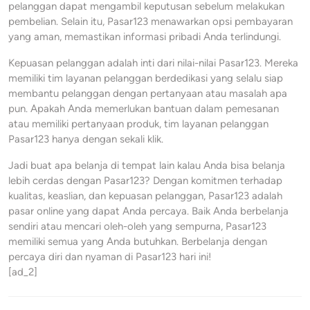
pelanggan dapat mengambil keputusan sebelum melakukan
pembelian. Selain itu, Pasar123 menawarkan opsi pembayaran
yang aman, memastikan informasi pribadi Anda terlindungi.
Kepuasan pelanggan adalah inti dari nilai-nilai Pasar123. Mereka
memiliki tim layanan pelanggan berdedikasi yang selalu siap
membantu pelanggan dengan pertanyaan atau masalah apa
pun. Apakah Anda memerlukan bantuan dalam pemesanan
atau memiliki pertanyaan produk, tim layanan pelanggan
Pasar123 hanya dengan sekali klik.
Jadi buat apa belanja di tempat lain kalau Anda bisa belanja
lebih cerdas dengan Pasar123? Dengan komitmen terhadap
kualitas, keaslian, dan kepuasan pelanggan, Pasar123 adalah
pasar online yang dapat Anda percaya. Baik Anda berbelanja
sendiri atau mencari oleh-oleh yang sempurna, Pasar123
memiliki semua yang Anda butuhkan. Berbelanja dengan
percaya diri dan nyaman di Pasar123 hari ini!
[ad_2]
Post