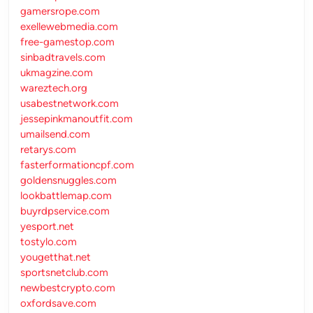
gamersrope.com
exellewebmedia.com
free-gamestop.com
sinbadtravels.com
ukmagzine.com
wareztech.org
usabestnetwork.com
jessepinkmanoutfit.com
umailsend.com
retarys.com
fasterformationcpf.com
goldensnuggles.com
lookbattlemap.com
buyrdpservice.com
yesport.net
tostylo.com
yougetthat.net
sportsnetclub.com
newbestcrypto.com
oxfordsave.com