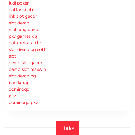
judi poker
daftar sbobet
link slot gacor
slot demo
mahjong demo
pkv games qq
data keluaran hk
slot demo pg soft
slot
demo slot gacor
demo slot maxwin
slot demo pg
bandarqq
dominoqq
pkv
dominoqq pkv
Links