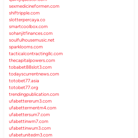
sexmedicineformen.com
shiftripple.com
slotterpercaya.co
smartcoolbox.com
sohanjitfinances.com
soulfulhousemusic.net
sparklooms.com
tacticalcontractingllc.com
thecapitalpowers.com
tobabet88slot3.com
todayscurrentnews.com
totobet77.asia
totobet77.org
trendingpublication.com
ufabettererum3.com
ufabettermentm4.com
ufabettersum7.com
ufabettinwm7.com
ufabettinwum3.com
ufabetunitedm3.com