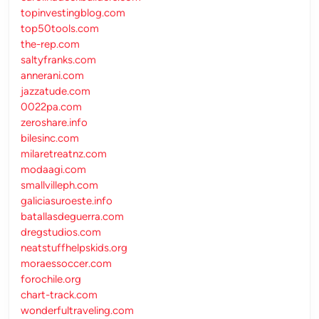
topinvestingblog.com
top50tools.com
the-rep.com
saltyfranks.com
annerani.com
jazzatude.com
0022pa.com
zeroshare.info
bilesinc.com
milaretreatnz.com
modaagi.com
smallvilleph.com
galiciasuroeste.info
batallasdeguerra.com
dregstudios.com
neatstuffhelpskids.org
moraessoccer.com
forochile.org
chart-track.com
wonderfultraveling.com