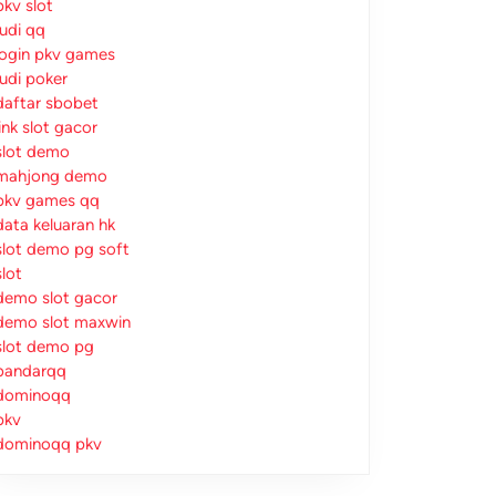
pkv slot
judi qq
login pkv games
judi poker
daftar sbobet
link slot gacor
slot demo
mahjong demo
pkv games qq
data keluaran hk
slot demo pg soft
slot
demo slot gacor
demo slot maxwin
slot demo pg
bandarqq
dominoqq
pkv
dominoqq pkv