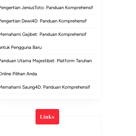
Pengertian JeniusToto: Panduan Komprehensif
Pengertian Dewi4D: Panduan Komprehensif
Memahami Gajibet: Panduan Komprehensif
untuk Pengguna Baru
Panduan Utama Majestibet: Platform Taruhan
Online Pilihan Anda
Memahami Saung4D: Panduan Komprehensif
Links