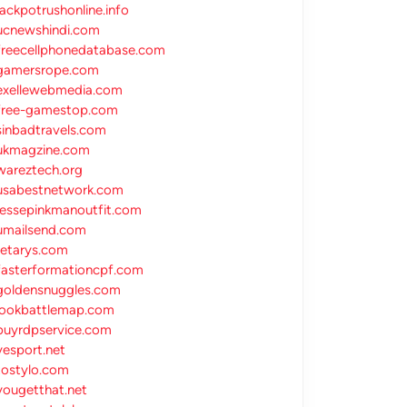
jackpotrushonline.info
ucnewshindi.com
freecellphonedatabase.com
gamersrope.com
exellewebmedia.com
free-gamestop.com
sinbadtravels.com
ukmagzine.com
wareztech.org
usabestnetwork.com
jessepinkmanoutfit.com
umailsend.com
retarys.com
fasterformationcpf.com
goldensnuggles.com
lookbattlemap.com
buyrdpservice.com
yesport.net
tostylo.com
yougetthat.net