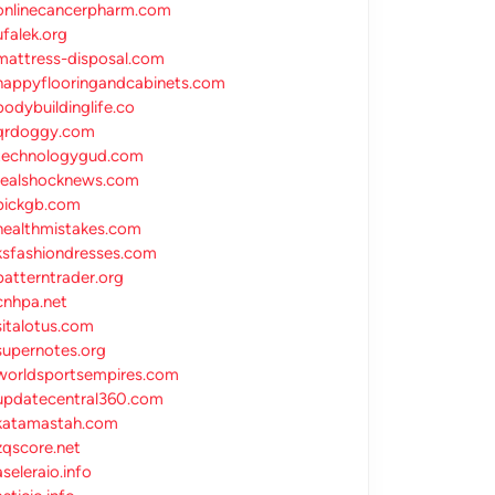
onlinecancerpharm.com
ufalek.org
mattress-disposal.com
happyflooringandcabinets.com
bodybuildinglife.co
qrdoggy.com
technologygud.com
realshocknews.com
pickgb.com
healthmistakes.com
ksfashiondresses.com
patterntrader.org
cnhpa.net
sitalotus.com
supernotes.org
worldsportsempires.com
updatecentral360.com
katamastah.com
zqscore.net
aseleraio.info