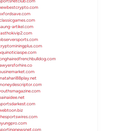
sportsnetclub.com
newbestcrypto.com
oxfordsave.com
iclassicgames.com
saung-artikel.com
fasthokivip2.com
observersports.com
cryptominingplus.com
aquinoticiaspe.com
longhairedfrenchbulldog.com
lawyersforhire.co
businemarket.com
matahari88play.net
moneydescriptor.com
youthsmagazine.com
painaidee.net
sportsdarkest.com
webtoon.biz
thesportswires.com
hyungpro.com
sportingnewsnet.com