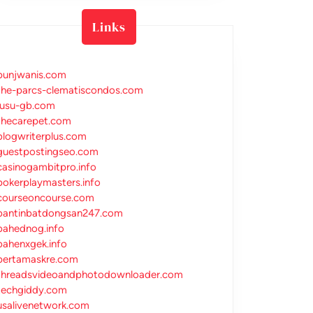
Links
punjwanis.com
the-parcs-clematiscondos.com
jusu-gb.com
thecarepet.com
blogwriterplus.com
guestpostingseo.com
casinogambitpro.info
pokerplaymasters.info
courseoncourse.com
bantinbatdongsan247.com
bahednog.info
bahenxgek.info
pertamaskre.com
threadsvideoandphotodownloader.com
techgiddy.com
usalivenetwork.com