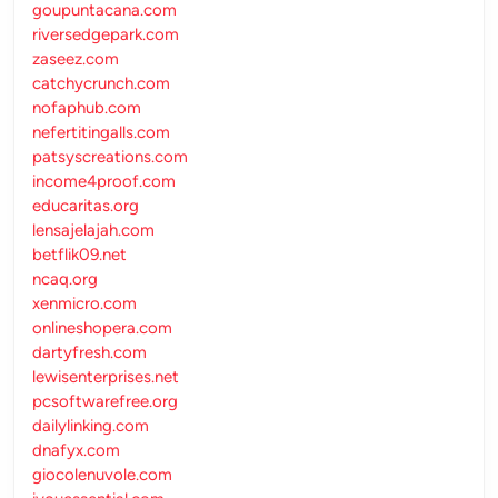
goupuntacana.com
riversedgepark.com
zaseez.com
catchycrunch.com
nofaphub.com
nefertitingalls.com
patsyscreations.com
income4proof.com
educaritas.org
lensajelajah.com
betflik09.net
ncaq.org
xenmicro.com
onlineshopera.com
dartyfresh.com
lewisenterprises.net
pcsoftwarefree.org
dailylinking.com
dnafyx.com
giocolenuvole.com