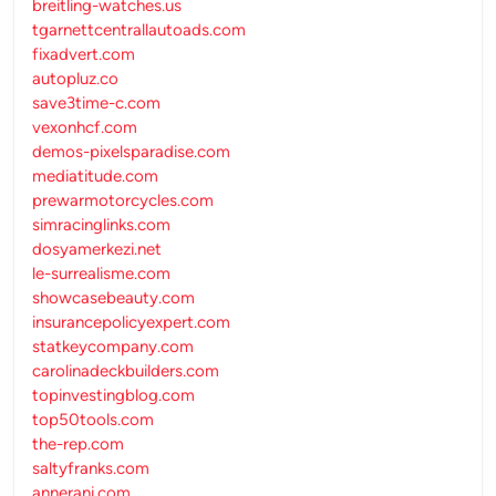
breitling-watches.us
tgarnettcentrallautoads.com
fixadvert.com
autopluz.co
save3time-c.com
vexonhcf.com
demos-pixelsparadise.com
mediatitude.com
prewarmotorcycles.com
simracinglinks.com
dosyamerkezi.net
le-surrealisme.com
showcasebeauty.com
insurancepolicyexpert.com
statkeycompany.com
carolinadeckbuilders.com
topinvestingblog.com
top50tools.com
the-rep.com
saltyfranks.com
annerani.com