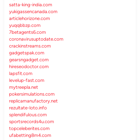
satta-king-india.com
yukigassencanada.com
articlehorizone.com
yuqqbbzp.com
7betagents6.com
coronavirusuptodate.com
crackinstreams.com
gadgetspak.com
gearsngadget.com
hireseodoctor.com
lapsfit.com
levelup-fast.com
mytreepla.net
pokersimulations.com
replicamanufactory.net
rezultate-loto.info
splendifulous.com
sportsrecords4u.com
topceleberites.com
ufabetting8m4.com