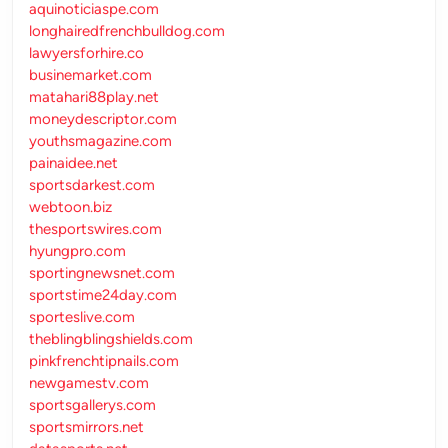
aquinoticiaspe.com
longhairedfrenchbulldog.com
lawyersforhire.co
businemarket.com
matahari88play.net
moneydescriptor.com
youthsmagazine.com
painaidee.net
sportsdarkest.com
webtoon.biz
thesportswires.com
hyungpro.com
sportingnewsnet.com
sportstime24day.com
sporteslive.com
theblingblingshields.com
pinkfrenchtipnails.com
newgamestv.com
sportsgallerys.com
sportsmirrors.net