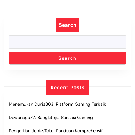
post:
post:
Search
Search
Recent Posts
Menemukan Dunia303: Platform Gaming Terbaik
Dewanaga77: Bangkitnya Sensasi Gaming
Pengertian JeniusToto: Panduan Komprehensif