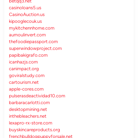
betqq3.net
casinoloans5.us
CasinoAuction.us
kipooglecouk.us
mykitchennhome.com
aumoulinvert.com
thefoodiepassport.com
superwindowproject.com
papibakigrafo.com
icanhazjs.com
canimpact.org
goviralstudy.com
cartourism.net
apple-cores.com
pulserasdeactividad10.com
barbaracarlotti.com
desktopmining.net
inthebleachers.net
lexapro-rx-store.com
buyskincareproducts.org
frenchbulldogpuppyforsale.net