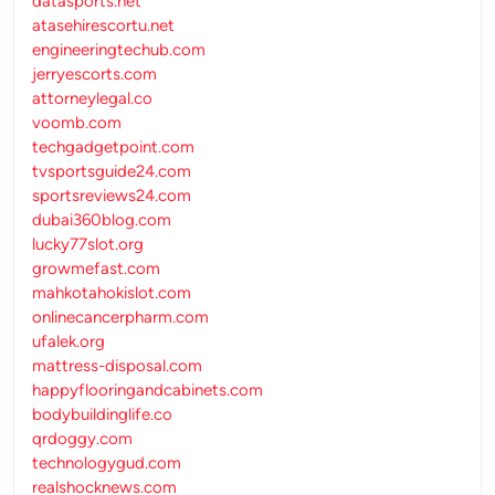
datasports.net
atasehirescortu.net
engineeringtechub.com
jerryescorts.com
attorneylegal.co
voomb.com
techgadgetpoint.com
tvsportsguide24.com
sportsreviews24.com
dubai360blog.com
lucky77slot.org
growmefast.com
mahkotahokislot.com
onlinecancerpharm.com
ufalek.org
mattress-disposal.com
happyflooringandcabinets.com
bodybuildinglife.co
qrdoggy.com
technologygud.com
realshocknews.com