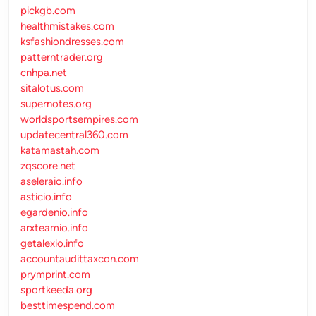
pickgb.com
healthmistakes.com
ksfashiondresses.com
patterntrader.org
cnhpa.net
sitalotus.com
supernotes.org
worldsportsempires.com
updatecentral360.com
katamastah.com
zqscore.net
aseleraio.info
asticio.info
egardenio.info
arxteamio.info
getalexio.info
accountaudittaxcon.com
prymprint.com
sportkeeda.org
besttimespend.com