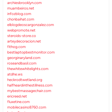
archiesbrooklyn.com
muambeiros.net
infozblog.com
chonbaihat.com
elblogdeoscargonzalez.com
webpromote.net
steroids-store.co
arteydecoracion.net
fithog.com
bestlaptopbestmonitor.com
georginaryland.com
roseandbasil.com
thewhitewhitelights.com
atdhe.ws
heckrodtwetland.org
halfheardinthestillness.com
mybestmassagechair.com
ericreed.net
fluxetine.com
mobilecasino8760.com