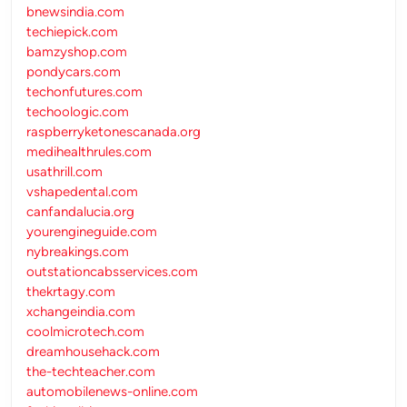
bnewsindia.com
techiepick.com
bamzyshop.com
pondycars.com
techonfutures.com
techoologic.com
raspberryketonescanada.org
medihealthrules.com
usathrill.com
vshapedental.com
canfandalucia.org
yourengineguide.com
nybreakings.com
outstationcabsservices.com
thekrtagy.com
xchangeindia.com
coolmicrotech.com
dreamhousehack.com
the-techteacher.com
automobilenews-online.com