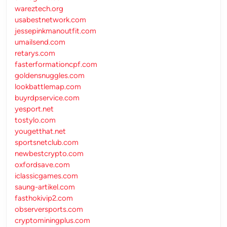
wareztech.org
usabestnetwork.com
jessepinkmanoutfit.com
umailsend.com
retarys.com
fasterformationcpf.com
goldensnuggles.com
lookbattlemap.com
buyrdpservice.com
yesport.net
tostylo.com
yougetthat.net
sportsnetclub.com
newbestcrypto.com
oxfordsave.com
iclassicgames.com
saung-artikel.com
fasthokivip2.com
observersports.com
cryptominingplus.com