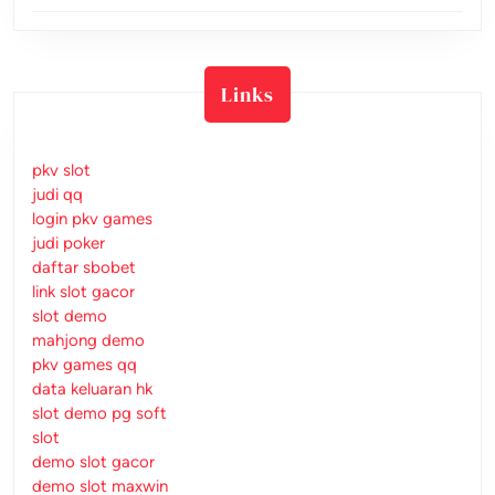
Links
pkv slot
judi qq
login pkv games
judi poker
daftar sbobet
link slot gacor
slot demo
mahjong demo
pkv games qq
data keluaran hk
slot demo pg soft
slot
demo slot gacor
demo slot maxwin