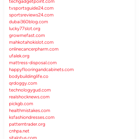
techgadgetpoint.com
tvsportsguide24.com
sportsreviews24.com
dubai360blog.com
lucky77slot.org
growmefast.com
mahkotahokislot.com
onlinecancerpharm.com
ufalek.org
mattress-disposal.com
happyflooringandcabinets.com
bodybuildinglife.co
qrdoggy.com
technologygud.com
realshocknews.com
pickgb.com
healthmistakes.com
ksfashiondresses.com
patterntrader.org
cnhpa.net
sitalotus.com