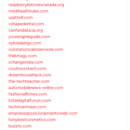
raspberryketonescanada.org
medihealthrules.com
usathrill.com
vshapedental.com
canfandalucia.org
yourengineguide.com
nybreakings.com
outstationcabsservices.com
thekrtagy.com
xchangeindia.com
coolmicrotech.com
dreamhousehack.com
the-techteacher.com
automobilenews-online.com
fashionalltimes.com
totaldigitalforum.com
technoarmaan.com
empresasposicionamientoweb.com
tonybestcosmetics.com
buzznc.com