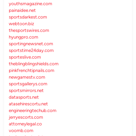
youthsmagazine.com
painaidee.net
sportsdarkest.com
webtoon.biz
thesportswires.com
hyungpro.com
sportingnewsnet.com
sportstime24day.com
sporteslive.com
theblingblingshields.com
pinkfrenchtipnails.com
newgamestv.com
sportsgallerys.com
sportsmirrors.net
datasports.net
atasehirescortu.net
engineeringtechub.com
jerryescorts.com
attorneylegal.co
voomb.com