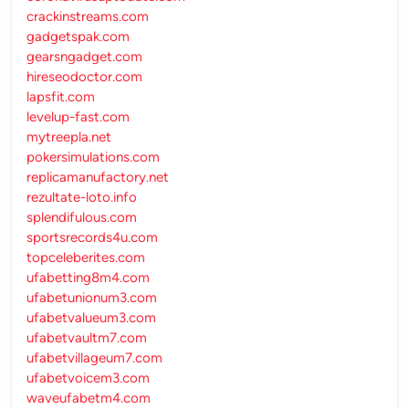
crackinstreams.com
gadgetspak.com
gearsngadget.com
hireseodoctor.com
lapsfit.com
levelup-fast.com
mytreepla.net
pokersimulations.com
replicamanufactory.net
rezultate-loto.info
splendifulous.com
sportsrecords4u.com
topceleberites.com
ufabetting8m4.com
ufabetunionum3.com
ufabetvalueum3.com
ufabetvaultm7.com
ufabetvillageum7.com
ufabetvoicem3.com
waveufabetm4.com