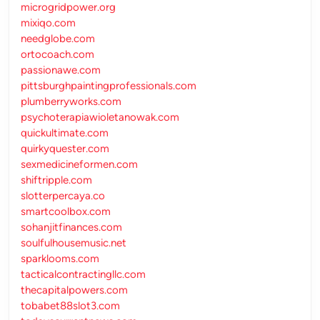
microgridpower.org
mixiqo.com
needglobe.com
ortocoach.com
passionawe.com
pittsburghpaintingprofessionals.com
plumberryworks.com
psychoterapiawioletanowak.com
quickultimate.com
quirkyquester.com
sexmedicineformen.com
shiftripple.com
slotterpercaya.co
smartcoolbox.com
sohanjitfinances.com
soulfulhousemusic.net
sparklooms.com
tacticalcontractingllc.com
thecapitalpowers.com
tobabet88slot3.com