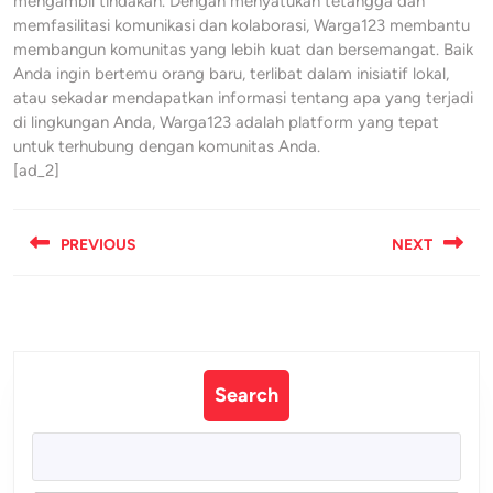
mengambil tindakan. Dengan menyatukan tetangga dan
memfasilitasi komunikasi dan kolaborasi, Warga123 membantu
membangun komunitas yang lebih kuat dan bersemangat. Baik
Anda ingin bertemu orang baru, terlibat dalam inisiatif lokal,
atau sekadar mendapatkan informasi tentang apa yang terjadi
di lingkungan Anda, Warga123 adalah platform yang tepat
untuk terhubung dengan komunitas Anda.
[ad_2]
Post
navigation
PREVIOUS
NEXT
Previous
Next
post:
post:
Search