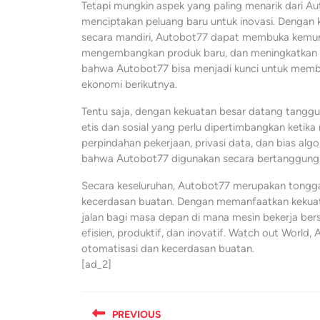
Tetapi mungkin aspek yang paling menarik dari A
menciptakan peluang baru untuk inovasi. Denga
secara mandiri, Autobot77 dapat membuka kemungk
mengembangkan produk baru, dan meningkatkan p
bahwa Autobot77 bisa menjadi kunci untuk mem
ekonomi berikutnya.
Tentu saja, dengan kekuatan besar datang tanggun
etis dan sosial yang perlu dipertimbangkan keti
perpindahan pekerjaan, privasi data, dan bias al
bahwa Autobot77 digunakan secara bertanggung 
Secara keseluruhan, Autobot77 merupakan tong
kecerdasan buatan. Dengan memanfaatkan kekua
jalan bagi masa depan di mana mesin bekerja be
efisien, produktif, dan inovatif. Watch out World
otomatisasi dan kecerdasan buatan.
[ad_2]
Post
PREVIOUS