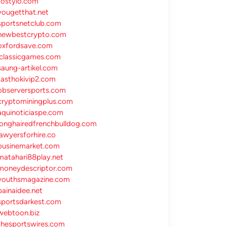
tostylo.com
yougetthat.net
sportsnetclub.com
newbestcrypto.com
oxfordsave.com
iclassicgames.com
saung-artikel.com
fasthokivip2.com
observersports.com
cryptominingplus.com
aquinoticiaspe.com
longhairedfrenchbulldog.com
lawyersforhire.co
businemarket.com
matahari88play.net
moneydescriptor.com
youthsmagazine.com
painaidee.net
sportsdarkest.com
webtoon.biz
thesportswires.com