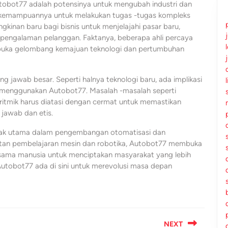
utobot77 adalah potensinya untuk mengubah industri dan
n kemampuannya untuk melakukan tugas -tugas kompleks
inan baru bagi bisnis untuk menjelajahi pasar baru,
engalaman pelanggan. Faktanya, beberapa ahli percaya
buka gelombang kemajuan teknologi dan pertumbuhan
g jawab besar. Seperti halnya teknologi baru, ada implikasi
ka menggunakan Autobot77. Masalah -masalah seperti
goritmik harus diatasi dengan cermat untuk memastikan
jawab dan etis.
gak utama dalam pengembangan otomatisasi dan
tan pembelajaran mesin dan robotika, Autobot77 membuka
rsama manusia untuk menciptakan masyarakat yang lebih
, Autobot77 ada di sini untuk merevolusi masa depan
NEXT