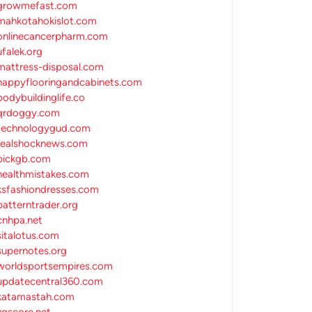
growmefast.com
mahkotahokislot.com
onlinecancerpharm.com
ufalek.org
mattress-disposal.com
happyflooringandcabinets.com
bodybuildinglife.co
qrdoggy.com
technologygud.com
realshocknews.com
pickgb.com
healthmistakes.com
ksfashiondresses.com
patterntrader.org
cnhpa.net
sitalotus.com
supernotes.org
worldsportsempires.com
updatecentral360.com
katamastah.com