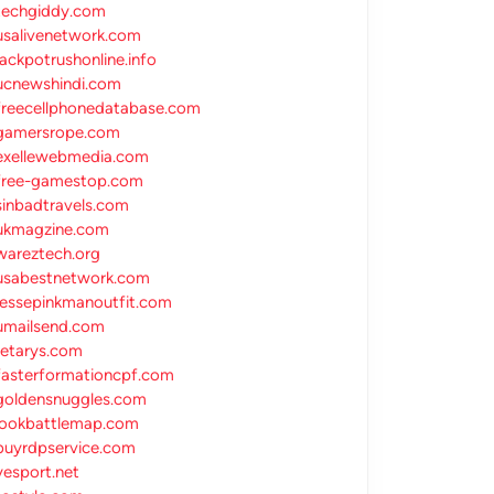
techgiddy.com
usalivenetwork.com
jackpotrushonline.info
ucnewshindi.com
freecellphonedatabase.com
gamersrope.com
exellewebmedia.com
free-gamestop.com
sinbadtravels.com
ukmagzine.com
wareztech.org
usabestnetwork.com
jessepinkmanoutfit.com
umailsend.com
retarys.com
fasterformationcpf.com
goldensnuggles.com
lookbattlemap.com
buyrdpservice.com
yesport.net