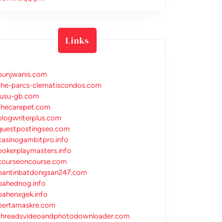
Links
punjwanis.com
the-parcs-clematiscondos.com
jusu-gb.com
thecarepet.com
blogwriterplus.com
guestpostingseo.com
casinogambitpro.info
pokerplaymasters.info
courseoncourse.com
bantinbatdongsan247.com
bahednog.info
bahenxgek.info
pertamaskre.com
threadsvideoandphotodownloader.com