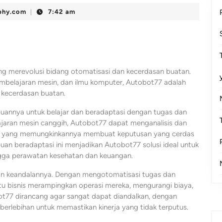
admin@dandr-
phy.com
7:42 am
|
photography.com
ng merevolusi bidang otomatisasi dan kecerdasan buatan.
embelajaran mesin, dan ilmu komputer, Autobot77 adalah
 kecerdasan buatan.
uannya untuk belajar dan beradaptasi dengan tugas dan
jaran mesin canggih, Autobot77 dapat menganalisis dan
e, yang memungkinkannya membuat keputusan yang cerdas
 beradaptasi ini menjadikan Autobot77 solusi ideal untuk
hingga perawatan kesehatan dan keuangan.
 dan keandalannya. Dengan mengotomatisasi tugas dan
 bisnis merampingkan operasi mereka, mengurangi biaya,
bot77 dirancang agar sangat dapat diandalkan, dengan
rlebihan untuk memastikan kinerja yang tidak terputus.