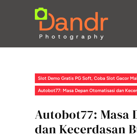
Skip
to
content
Skip
to
content
Slot Demo Gratis PG Soft, Coba Slot Gacor Ma
Autobot77: Masa Depan Otomatisasi dan Kece
Autobot77: Masa 
dan Kecerdasan B