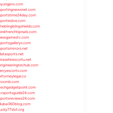
hyungpro.com
sportingnewsnet.com
sportstime24day.com
sporteslive.com
theblingblingshields.com
pinkfrenchtipnails.com
newgamestv.com
sportsgallerys.com
sportsmirrors.net
datasports.net
atasehirescortu.net
engineeringtechub.com
jerryescorts.com
attorneylegal.co
voomb.com
techgadgetpoint.com
tvsportsguide24.com
sportsreviews24.com
dubai360blog.com
lucky77slot.org