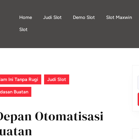
Home
Judi Slot
Demo Slot
Slot Maxwin
Slot
lam Ini Tanpa Rugi
Judi Slot
rdasan Buatan
Depan Otomatisasi
uatan